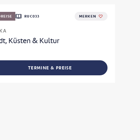
REISE
RUC033
MERKEN
IKA
dt, Küsten & Kultur
TERMINE & PREISE
L TEILEN