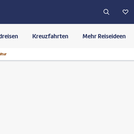
dreisen
Kreuzfahrten
Mehr Reiseideen
ltur
©
sculpies - gty