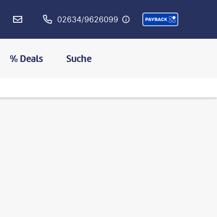
02634/9626099
% Deals
Suche
©
assalve - gty