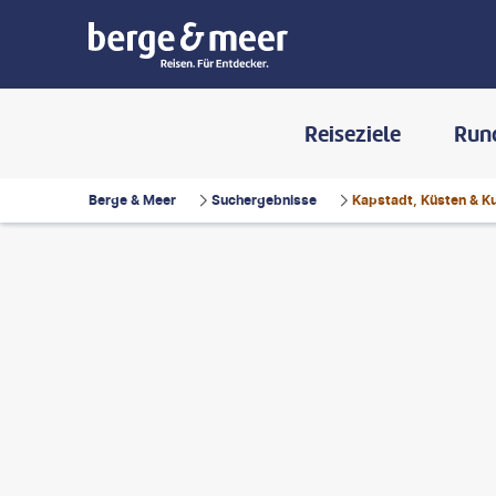
Reiseziele
Run
Berge & Meer
Suchergebnisse
Kapstadt, Küsten & Ku
sculpies
©
Sebastian Ratiu