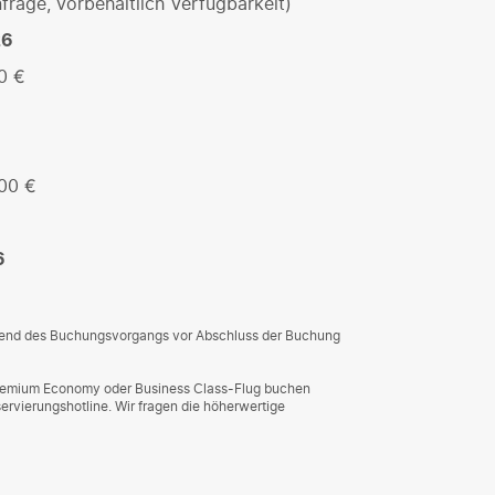
frage, vorbehaltlich Verfügbarkeit)
26
0 €
00 €
6
rend des Buchungsvorgangs vor Abschluss der Buchung
 Premium Economy oder Business Class-Flug buchen
ervierungshotline. Wir fragen die höherwertige