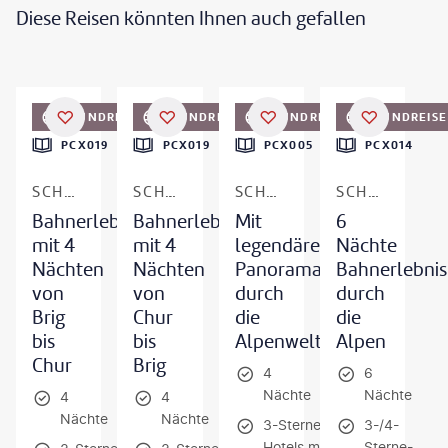
Diese Reisen könnten Ihnen auch gefallen
©
Marcus Gyger
©
Marcus Gyger
RUNDREISE
RUNDREISE
RUNDREISE
RUNDREISE
PCX019
PCX019
PCX005
PCX014
SCHWEIZ
SCHWEIZ
SCHWEIZ - LUZERN-ZERMATT
SCHWEIZ - AB/BIS LUZERN
Bahnerlebnisreise
Bahnerlebnisreise
Mit
6
mit 4
mit 4
legendären
Nächte
Nächten
Nächten
Panoramazügen
Bahnerlebnis
von
von
durch
durch
Brig
Chur
die
die
bis
bis
Alpenwelt
Alpen
Chur
Brig
4
6
Nächte
Nächte
4
4
Nächte
Nächte
3-Sterne-
3-/4-
Hotels mit
Sterne-