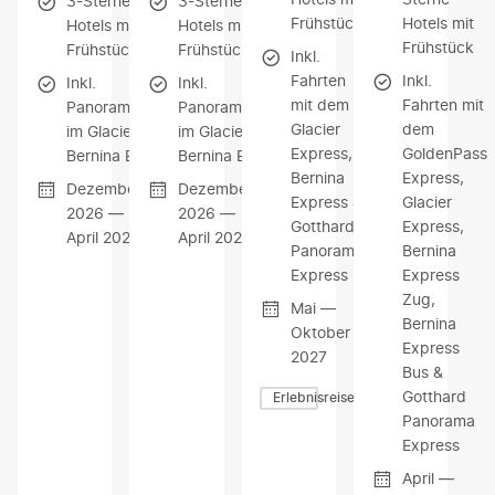
3-Sterne-
3-Sterne-
Frühstück
Hotels mit
Hotels mit
Hotels mit
Frühstück
Frühstück
Frühstück
Inkl.
Fahrten
Inkl.
Inkl.
Inkl.
mit dem
Fahrten mit
Panoramafahrten
Panoramafahrten
Glacier
dem
im Glacier und
im Glacier und
Express,
GoldenPass
Bernina Express
Bernina Express
Bernina
Express,
Dezember
Dezember
Express &
Glacier
2026 —
2026 —
Gotthard
Express,
April 2027
April 2027
Panorama
Bernina
Express
Express
Zug,
Mai —
Bernina
Oktober
Express
2027
Bus &
Gotthard
Erlebnisreisen
Panorama
Express
April —