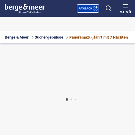
MENÜ
Berge & Meer
Suchergebnisse
Panoramazugfahrt mit 7 Nächten
©
SeventyFour- gty
©
Xantana - gty