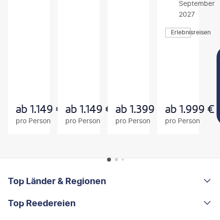
September
2027
Erlebnisreisen
Z
Z
Z
U
U
U
M
M
M
A
A
A
N
N
N
G
G
G
E
E
E
B
B
B
ab
1.149
€
ab
1.149
€
ab
1.399
€
ab
1.999
€
O
O
O
pro Person
pro Person
pro Person
pro Person
T
T
T
FOOTER
Footer navigation
Top Länder & Regionen
Top Reedereien
Portugal