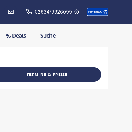
02634/9626099
% Deals
Suche
L
MERKEN
TERMINE & PREISE
L TEILEN