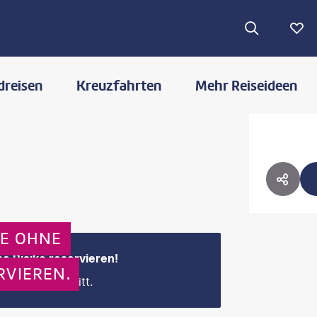
dreisen
Kreuzfahrten
Mehr Reiseideen
HOTE
HOTE
GE OHNE
e Risiko reservieren!
RVIEREN.
 Buchungsschritt.