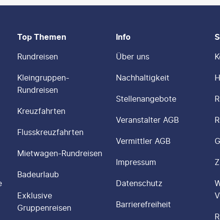
Top Themen
Info
S
Rundreisen
Über uns
K
Kleingruppen-
Nachhaltigkeit
H
Rundreisen
Stellenangebote
R
Kreuzfahrten
Veranstalter AGB
R
Flusskreuzfahrten
Vermittler AGB
G
Mietwagen-Rundreisen
Impressum
Z
Badeurlaub
e
Datenschutz
W
Exklusive
V
Barrierefreiheit
Gruppenreisen
R