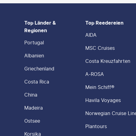
FOOTER
Footer navigation
Top Länder &
Top Reedereien
Regionen
AIDA
Portugal
MSC Cruises
Albanien
Costa Kreuzfahrten
Griechenland
A-ROSA
Costa Rica
Mein Schiff®
China
Havila Voyages
Madeira
Norwegian Cruise Lin
Ostsee
Plantours
Korsika