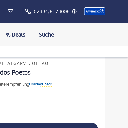
02634/9626099
% Deals
Suche
MERKEN
L, ALGARVE, OLHÃO
 dos Poetas
iterempfehlung