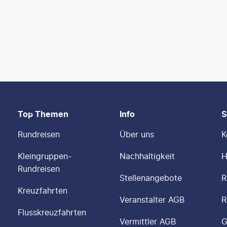
Top Themen
Info
S
Rundreisen
Über uns
K
Kleingruppen-
Nachhaltigkeit
H
Rundreisen
Stellenangebote
R
Kreuzfahrten
Veranstalter AGB
R
Flusskreuzfahrten
Vermittler AGB
G