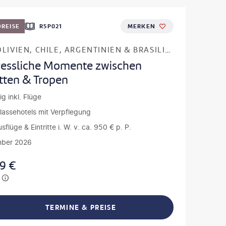
REISE
R5P021
MERKEN
PERU, BOLIVIEN, CHILE, ARGENTINIEN & BRASILIEN
essliche Momente zwischen
ätten & Tropen
ig inkl. Flüge
klassehotels mit Verpflegung
usflüge & Eintritte i. W. v. ca. 950 € p. P.
ber 2026
99
€
TERMINE & PREISE
L TEILEN