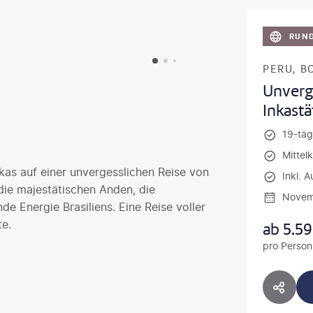
RUND
Unverg
Inkast
19-täg
Mittel
as auf einer unvergesslichen Reise von
Inkl. A
 die majestätischen Anden, die
Novem
de Energie Brasiliens. Eine Reise voller
e.
ab
5.5
pro Person
HOTE