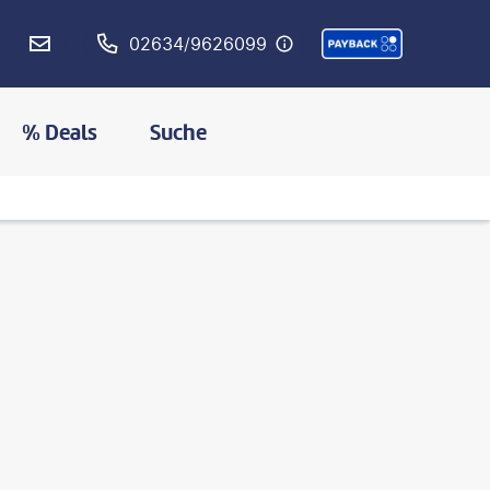
02634/9626099
% Deals
Suche
©
Sunshine Pics- shutterstock.com