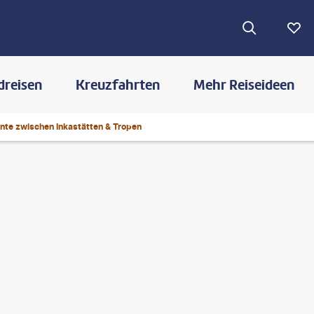
dreisen
Kreuzfahrten
Mehr Reiseideen
te zwischen Inkastätten & Tropen
©
javarman - shutterstock.com