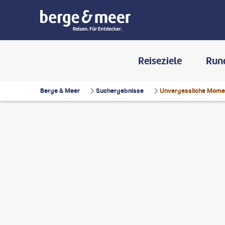
Reiseziele
Run
Berge & Meer
Suchergebnisse
Unvergessliche Momen
©
Paolo
©
Anton_Ivanov