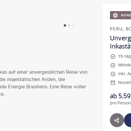
RUND
Unverg
Inkast
19-täg
Mittel
as auf einer unvergesslichen Reise von
Inkl. A
 die majestätischen Anden, die
Novem
de Energie Brasiliens. Eine Reise voller
e.
ab
5.5
pro Person
HOTE