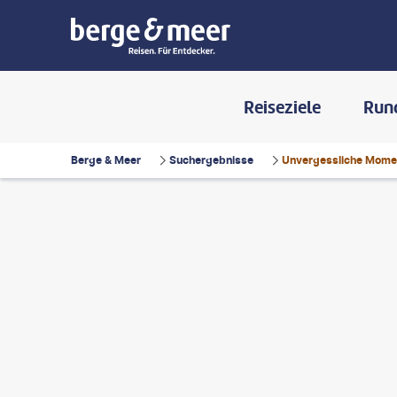
Reiseziele
Run
Berge & Meer
Suchergebnisse
Unvergessliche Momen
©
Paolo
©
Anton_Ivanov