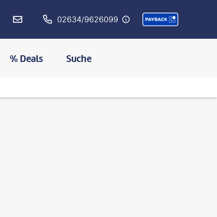
02634/9626099
% Deals
Suche
©
Sunshine Pics- shutterstock.com