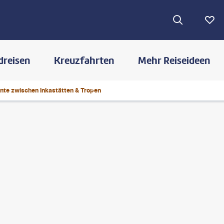
dreisen
Kreuzfahrten
Mehr Reiseideen
te zwischen Inkastätten & Tropen
©
javarman - shutterstock.com