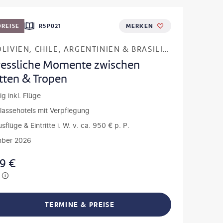
REISE
R5P021
MERKEN
PERU, BOLIVIEN, CHILE, ARGENTINIEN & BRASILIEN
essliche Momente zwischen
ätten & Tropen
ig inkl. Flüge
klassehotels mit Verpflegung
usflüge & Eintritte i. W. v. ca. 950 € p. P.
ber 2026
99
€
TERMINE & PREISE
L TEILEN