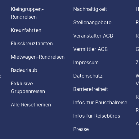
Kleingruppen-
Nachhaltigkeit
H
Rundreisen
Stellenangebote
R
Kreuzfahrten
Veranstalter AGB
R
Flusskreuzfahrten
Vermittler AGB
G
Mietwagen-Rundreisen
Impressum
Z
Badeurlaub
e
Datenschutz
W
Exklusive
V
Barrierefreiheit
Gruppenreisen
R
Infos zur Pauschalreise
Alle Reisethemen
R
Infos für Reisebüros
A
Presse