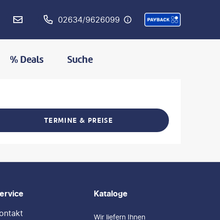
02634/9626099
% Deals
Suche
L
MERKEN
TERMINE & PREISE
L TEILEN
ervice
Kataloge
ontakt
Wir liefern Ihnen