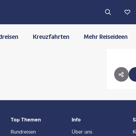
dreisen
Kreuzfahrten
Mehr Reiseideen
HOTE
HOTE
Top Themen
Info
S
Rundreisen
Über uns
K