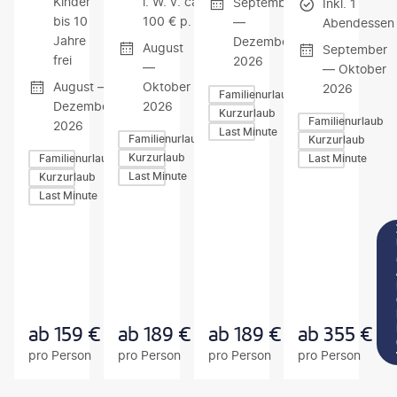
Kinder
i. W. v. ca.
September
Inkl. 1
bis 10
100 € p. P.
—
Abendessen
Jahre
Dezember
August
September
frei
2026
—
— Oktober
August —
Oktober
2026
Familienurlaub
Dezember
2026
Kurzurlaub
Familienurlaub
2026
Last Minute
Familienurlaub
Kurzurlaub
Kurzurlaub
Familienurlaub
Last Minute
Last Minute
Kurzurlaub
Last Minute
Z
Z
Z
U
U
U
M
M
M
A
A
A
N
N
N
G
G
G
E
E
E
B
B
B
ab
159
€
ab
189
€
ab
189
€
ab
355
€
O
O
O
pro Person
pro Person
pro Person
pro Person
T
T
T