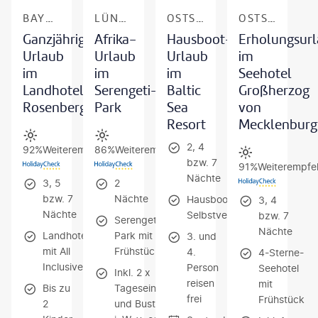
BAYERISCHER WALD - WEGSCHEID
LÜNEBURGER HEIDE - HODENHAGEN
OSTSEE - KRÖSLIN
OSTSEE - BOLTENHAGEN
Ganzjähriger
Afrika-
Hausboot-
Erholungsur
Urlaub
Urlaub
Urlaub
im
im
im
im
Seehotel
Landhotel
Serengeti-
Baltic
Großherzog
Rosenberger
Park
Sea
von
Resort
Mecklenburg
2, 4
92%
Weiterempfehlung
86%
Weiterempfehlung
bzw. 7
91%
Weiterempfe
Nächte
3, 5
2
bzw. 7
Nächte
Hausboot mit
3, 4
Nächte
Selbstverpflegung
bzw. 7
Serengeti-
Nächte
Landhotel
Park mit
3. und
mit All
Frühstück
4.
4-Sterne-
Inclusive
Person
Seehotel
Inkl. 2 x
reisen
mit
Bis zu
Tageseintritt
frei
Frühstück
2
und Bustour