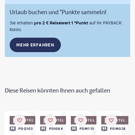
Urlaub buchen und °Punkte sammeln!
Sie erhalten
pro 2 € Reisewert 1 °Punkt
auf Ihr PAYBACK
Konto.
MEHR ERFAHREN
Diese Reisen könnten Ihnen auch gefallen
encavolrab - gty
HOTEL
HOTEL
HOTEL
HOTEL
PDQ103
PDI084
PDM135
PDM028