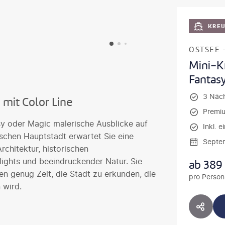
KRE
OSTSEE 
Mini-Kr
Fantas
3 Näc
mit Color Line
Premiu
sy oder Magic malerische Ausblicke auf
Inkl. 
ischen Hauptstadt erwartet Sie eine
Septe
hitektur, historischen
lights und beeindruckender Natur. Sie
ab
389
n genug Zeit, die Stadt zu erkunden, die
pro Person
 wird.
HOTE