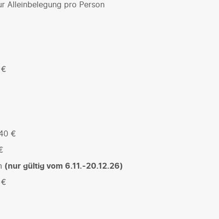
r Alleinbelegung pro Person
 €
 40 €
€
on
(nur gültig vom 6.11.-20.12.26)
 €