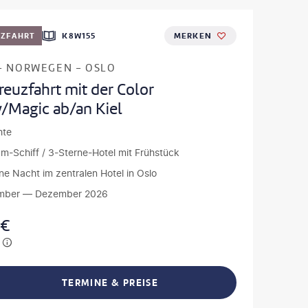
UZFAHRT
K8W155
MERKEN
- NORWEGEN - OSLO
euzfahrt mit der Color
y/Magic ab/an Kiel
hte
m-Schiff / 3-Sterne-Hotel mit Frühstück
eine Nacht im zentralen Hotel in Oslo
mber — Dezember 2026
€
TERMINE & PREISE
L TEILEN