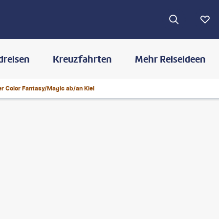
dreisen
Kreuzfahrten
Mehr Reiseideen
er Color Fantasy/Magic ab/an Kiel
©
Alexander Spatari - gty