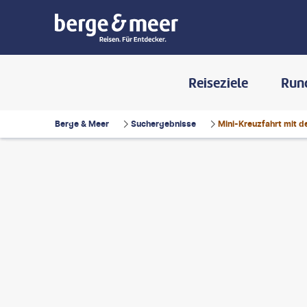
Reiseziele
Run
Berge & Meer
Suchergebnisse
Mini-Kreuzfahrt mit d
 Anda - gty
©
LeoPatrizi - gty