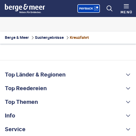
MENÜ
Berge & Meer
Suchergebnisse
Kreuzfahrt
FOOTER
Footer navigation
Top Länder & Regionen
Top Reedereien
Portugal
Albanien
Top Themen
AIDA
Griechenland
MSC Cruises
Info
Rundreisen
Costa Rica
Costa Kreuzfahrten
Kleingruppen-Rundreisen
Service
Über uns