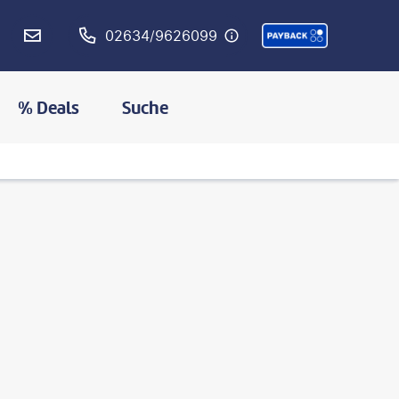
02634/9626099
% Deals
Suche
©
sorstrommen-gty