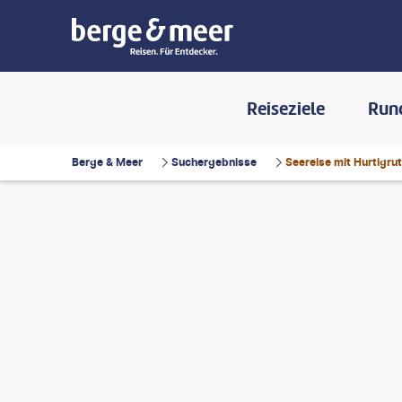
Reiseziele
Run
Berge & Meer
Suchergebnisse
Seereise mit Hurtigr
©
littlewormy-gty