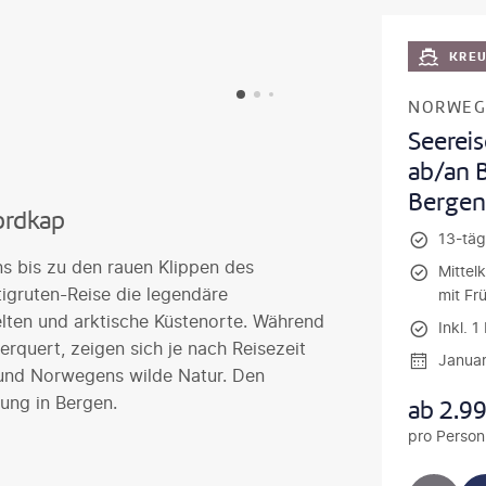
KRE
NORWEG
Seerei
ab/an 
Bergen
ordkap
13-täg
s bis zu den rauen Klippen des
Mittel
igruten-Reise die legendäre
mit Fr
elten und arktische Küstenorte. Während
Inkl. 
erquert, zeigen sich je nach Reisezeit
Janua
 und Norwegens wilde Natur. Den
ung in Bergen.
ab
2.9
pro Person