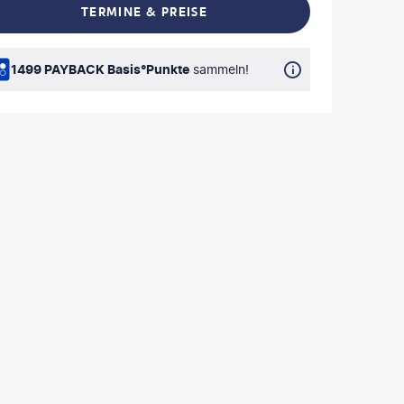
TERMINE & PREISE
L TEILEN
1499 PAYBACK Basis°Punkte
sammeln!