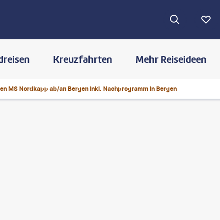
dreisen
Kreuzfahrten
Mehr Reiseideen
uten MS Nordkapp ab/an Bergen inkl. Nachprogramm in Bergen
©
sbossert-gty