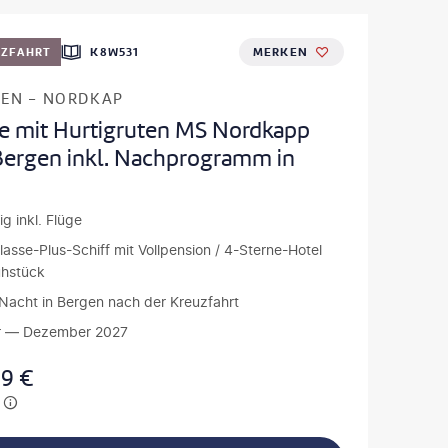
UZFAHRT
K8W531
MERKEN
EN - NORDKAP
se mit Hurtigruten MS Nordkapp
Bergen inkl. Nachprogramm in
ig inkl. Flüge
klasse-Plus-Schiff mit Vollpension / 4-Sterne-Hotel
ühstück
1 Nacht in Bergen nach der Kreuzfahrt
r — Dezember 2027
99
€