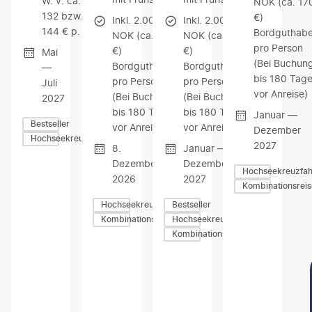
W. v. ca.
NOK (ca. 17
132 bzw.
€)
Inkl. 2.000
Inkl. 2.000
144 € p. P.
Bordguthab
NOK (ca. 170
NOK (ca. 170
pro Person
€)
€)
Mai
(Bei Buchun
Bordguthaben
Bordguthaben
—
bis 180 Tag
pro Person
pro Person
Juli
vor Anreise)
(Bei Buchung
(Bei Buchung
2027
bis 180 Tage
bis 180 Tage
Januar —
Bestseller
vor Anreise)
vor Anreise)
Dezember
Hochseekreuzfahrten
2027
8.
Januar —
Dezember
Dezember
Hochseekreuzfah
2026
2027
Kombinationsrei
Hochseekreuzfahrten
Bestseller
Kombinationsreisen
Hochseekreuzfahrten
Kombinationsreisen
Z
Z
Z
U
U
U
M
M
M
A
A
A
N
N
N