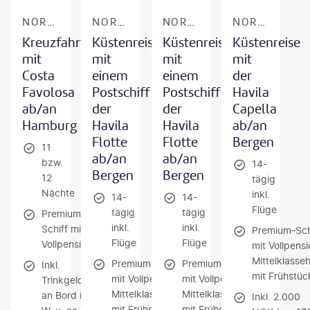
NORWEGEN - FJORDE & NORDKAP
NORWEGEN - FJORDE & NORDKAP
NORWEGEN - FJORDE & NORDKAP
NORWEGEN - FJORDE & NORDKAP
Kreuzfahrt
Küstenreise
Küstenreise
Küstenreise
mit
mit
mit
mit
Costa
einem
einem
der
Favolosa
Postschiff
Postschiff
Havila
ab/an
der
der
Capella
Hamburg
Havila
Havila
ab/an
Flotte
Flotte
Bergen
11
ab/an
ab/an
bzw.
14-
Bergen
Bergen
12
tägig
Nächte
inkl.
14-
14-
Flüge
tägig
tägig
Premium-
inkl.
inkl.
Schiff mit
Premium-Sch
Flüge
Flüge
Vollpension
mit Vollpensi
Mittelklasseh
Premium-Schiff
Premium-Schiff
Inkl.
mit Frühstüc
mit Vollpension /
mit Vollpension /
Trinkgelder
Mittelklassehotel
Mittelklassehotel
an Bord i.
Inkl. 2.000
mit Frühstück
mit Frühstück