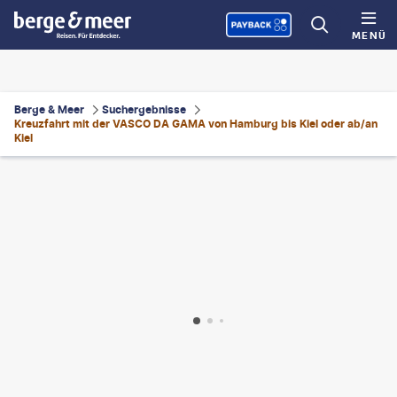
MENÜ
Berge & Meer
Suchergebnisse
Kreuzfahrt mit der VASCO DA GAMA von Hamburg bis Kiel oder ab/an
Kiel
TTstudio
©
Everste - gty
©
zencreation - gty