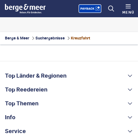
MENÜ
Berge & Meer
Suchergebnisse
Kreuzfahrt
FOOTER
Footer navigation
Top Länder & Regionen
Top Reedereien
Portugal
Albanien
Top Themen
AIDA
Griechenland
MSC Cruises
Info
Rundreisen
Costa Rica
Costa Kreuzfahrten
Kleingruppen-Rundreisen
Service
Über uns