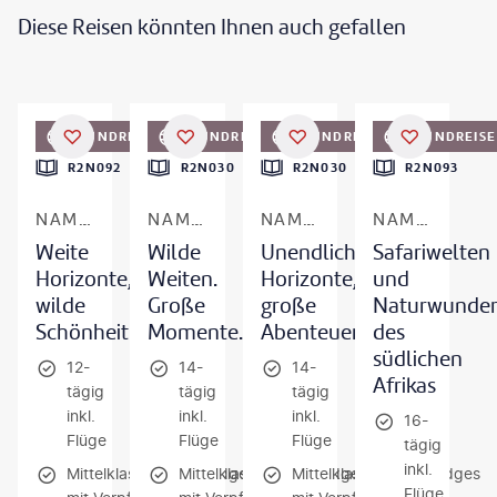
Diese Reisen könnten Ihnen auch gefallen
paulafrench - gty
©
Seyms - gty
©
suebg1 photography - gty
©
Artush - gty
RUNDREISE
RUNDREISE
FRÜHBUCHER-VORTEIL
RUNDREISE
FRÜHBUCHER-
RUNDREISE
DEAL
R2N092
R2N030
R2N030
R2N093
NAMIBIA
NAMIBIA
NAMIBIA
NAMIBIA, BOTSWANA & SIMBABWE
Weite
Wilde
Unendliche
Safariwelten
Horizonte,
Weiten.
Horizonte,
und
wilde
Große
große
Naturwunde
Schönheit
Momente.
Abenteuer
des
südlichen
12-
14-
14-
Afrikas
tägig
tägig
tägig
inkl.
inkl.
inkl.
16-
Flüge
Flüge
Flüge
tägig
inkl.
Mittelklassehotels/Lodges
Mittelklassehotels/Lodges
Mittelklassehotels/Lodges
Flüge