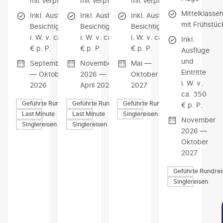
mit Verpflegung
mit Verpflegung
mit Verpflegung
Mittelklasse
Inkl. Ausflüge &
Inkl. Ausflüge &
Inkl. Ausflüge &
mit Frühstüc
Besichtigungen
Besichtigungen
Besichtigungen
i. W. v. ca. 200
i. W. v. ca. 500
i. W. v. ca. 500
Inkl.
€ p. P.
€ p. P.
€ p. P.
Ausflüge
und
September
November
Mai —
Eintritte
— Oktober
2026 —
Oktober
i. W. v.
2026
April 2027
2027
ca. 350
Geführte Rundreisen
Geführte Rundreisen
Geführte Rundreisen
€ p. P.
Last Minute
Last Minute
Singlereisen
November
Singlereisen
Singlereisen
2026 —
Oktober
2027
Geführte Rundrei
Singlereisen
Z
Z
Z
U
U
U
M
M
M