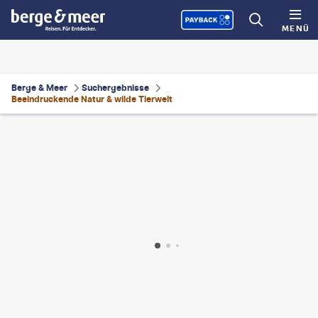
MENÜ
Berge & Meer
Suchergebnisse
Beeindruckende Natur & wilde Tierwelt
ion©shutterstock.com
©
suebg1 photography - gty
©
Ursula Keller
©
franckreporter - gty