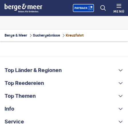
MENÜ
Berge & Meer
Suchergebnisse
Kreuzfahrt
FOOTER
Footer navigation
Top Länder & Regionen
Top Reedereien
Portugal
Albanien
Top Themen
AIDA
Griechenland
MSC Cruises
Info
Rundreisen
Costa Rica
Costa Kreuzfahrten
Kleingruppen-Rundreisen
Service
Über uns