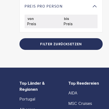
PREIS PRO PERSON
von
bis
FILTER ZURÜCKSETZEN
FOOTER
Footer navigation
Top Länder &
Top Reedereien
Regionen
AIDA
Portugal
MSC Cruises