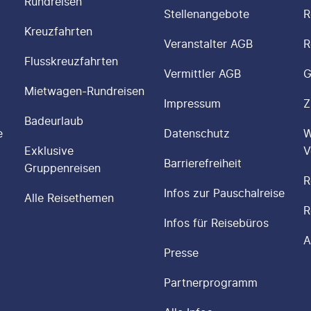
Rundreisen
Stellenangebote
R
Kreuzfahrten
Veranstalter AGB
R
Flusskreuzfahrten
Vermittler AGB
G
Mietwagen-Rundreisen
Impressum
Z
Badeurlaub
e
Datenschutz
W
Exklusive
V
Barrierefreiheit
Gruppenreisen
R
Infos zur Pauschalreise
Alle Reisethemen
R
Infos für Reisebüros
A
Presse
Partnerprogramm