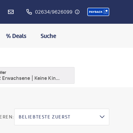
02634/9626099
% Deals
Suche
Wer
2 Erwachsene
Keine Kinder
EREN:
BELIEBTESTE ZUERST