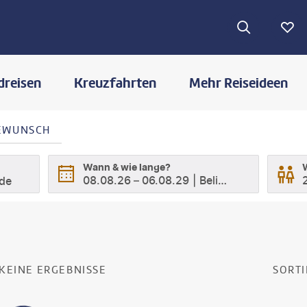
dreisen
Kreuzfahrten
Mehr Reiseideen
SEWUNSCH
Wann & wie lange?
08.08.26
–
06.08.29
Beliebig
ode
E
SUCHERGEBNISSE
KEINE ERGEBNISSE
SORTI