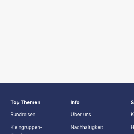
Top Themen
Info
S
Rundreisen
Über uns
K
Kleingruppen-
Nachhaltigkeit
H