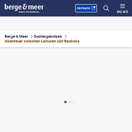
MENÜ
Berge & Meer
Suchergebnisse
Abenteuer zwischen Lemuren und Baobabs
omet6-gty
©
pawopa3336 - gty
©
Leamus - gty