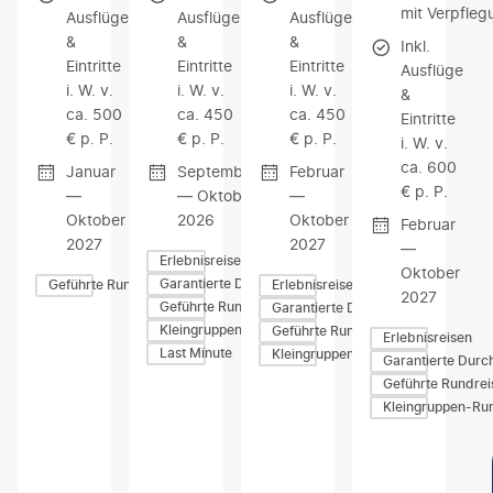
mit Verpfleg
Ausflüge
Ausflüge
Ausflüge
&
&
&
Inkl.
Eintritte
Eintritte
Eintritte
Ausflüge
i. W. v.
i. W. v.
i. W. v.
&
ca. 500
ca. 450
ca. 450
Eintritte
€ p. P.
€ p. P.
€ p. P.
i. W. v.
ca. 600
Januar
September
Februar
€ p. P.
—
— Oktober
—
Oktober
2026
Oktober
Februar
2027
2027
—
Erlebnisreisen
Oktober
Garantierte Durchführung
Geführte Rundreisen
Erlebnisreisen
2027
Geführte Rundreisen
Garantierte Durchführung
Kleingruppen-Rundreisen
Geführte Rundreisen
Erlebnisreisen
Last Minute
Kleingruppen-Rundreisen
Garantierte Durc
Geführte Rundrei
Kleingruppen-Ru
Z
Z
Z
U
U
U
M
M
M