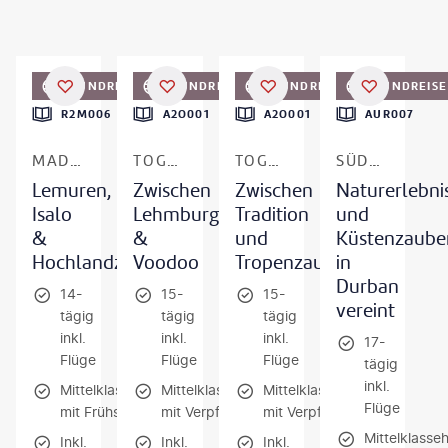
©
helovi - gty
©
peeterv - gty
©
peeterv - gty
©
Ahrys Art - gty
RUNDREISE
RUNDREISE
RUNDREISE
RUNDREISE
DEAL
R2M006
A2O001
A2O001
AUR007
MADAGASKAR
TOGO & BENIN
TOGO & BENIN
SÜDAFRIKA
Lemuren,
Zwischen
Zwischen
Naturerlebni
Isalo
Lehmburgen
Tradition
und
&
&
und
Küstenzaube
Hochlandzauber
Voodoo
Tropenzauber
in
Durban
14-
15-
15-
vereint
tägig
tägig
tägig
inkl.
inkl.
inkl.
17-
Flüge
Flüge
Flüge
tägig
inkl.
Mittelklassehotels
Mittelklassehotels
Mittelklassehotels
Flüge
mit Frühstück
mit Verpflegung
mit Verpflegung
Mittelklass
Inkl.
Inkl.
Inkl.