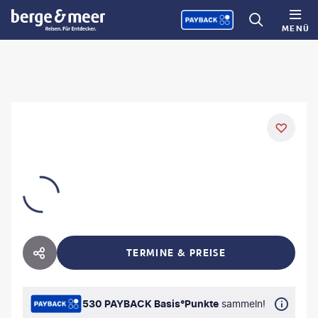
MENÜ
TERMINE & PREISE
HOTEL TEILEN
530 PAYBACK Basis°Punkte
sammeln!