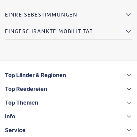
EINREISEBESTIMMUNGEN
EINGESCHRÄNKTE MOBILITITÄT
FOOTER
Footer navigation
Top Länder & Regionen
Top Reedereien
Portugal
Albanien
Top Themen
AIDA
Griechenland
MSC Cruises
Info
Rundreisen
Costa Rica
Costa Kreuzfahrten
Kleingruppen-Rundreisen
Service
Über uns