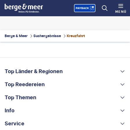
MENÜ
Berge & Meer
Suchergebnisse
Kreuzfahrt
FOOTER
Footer navigation
Top Länder & Regionen
Top Reedereien
Portugal
Albanien
Top Themen
AIDA
Griechenland
MSC Cruises
Info
Rundreisen
Costa Rica
Costa Kreuzfahrten
Kleingruppen-Rundreisen
Service
Über uns