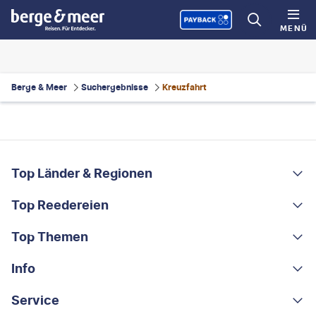
MENÜ
Berge & Meer
Suchergebnisse
Kreuzfahrt
FOOTER
Footer navigation
Top Länder & Regionen
Top Reedereien
Portugal
Albanien
Top Themen
AIDA
Griechenland
MSC Cruises
Info
Rundreisen
Costa Rica
Costa Kreuzfahrten
Kleingruppen-Rundreisen
Service
Über uns