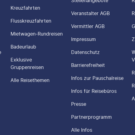
Stellenangebote
R
Kreuzfahrten
Veranstalter AGB
R
Flusskreuzfahrten
Vermittler AGB
G
Mietwagen-Rundreisen
Impressum
Z
Badeurlaub
e
Datenschutz
W
Exklusive
V
Barrierefreiheit
Gruppenreisen
R
Infos zur Pauschalreise
Alle Reisethemen
R
Infos für Reisebüros
A
Presse
Partnerprogramm
Alle Infos