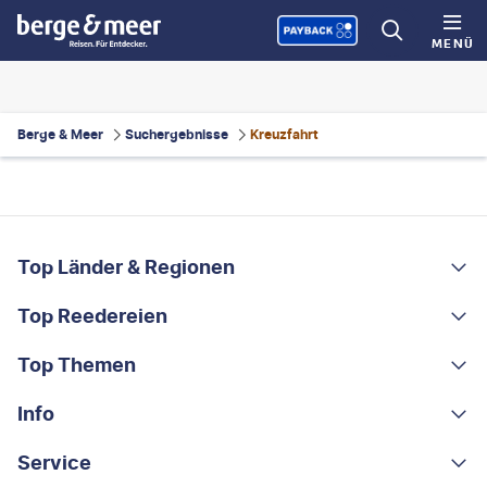
MENÜ
Berge & Meer
Suchergebnisse
Kreuzfahrt
FOOTER
Footer navigation
Top Länder & Regionen
Top Reedereien
Portugal
Albanien
Top Themen
AIDA
Griechenland
MSC Cruises
Info
Rundreisen
Costa Rica
Costa Kreuzfahrten
Kleingruppen-Rundreisen
Service
Über uns