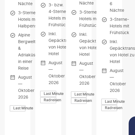
Nächte
Nächte
6
3- bzw.
Nächte
4-Sterne-
3-Sterne-
3-Sterne-
Hotels mit
Hotels mit
Hotels mit
3-Sterne-
Frühstück
Frühstück
Halbpension
Hotels mit
Frühstück
Inkl.
Inkl.
Alpine
Gepäcktransfer
Gepäcktransfer
Bergwelt
Inkl.
von Hotel zu
von Hotel zu
&
Gepäcktrans
Hotel
Hotel
Adriaküste
von Hotel zu
in einer
Hotel
August
August
Reise
—
—
August
Oktober
Oktober
August
—
2026
2026
—
Oktober
Oktober
2026
Last Minute
Last Minute
2026
Radreisen
Radreisen
Last Minute
Radreisen
Last Minute
Z
Z
Z
U
U
U
M
M
M
A
A
A