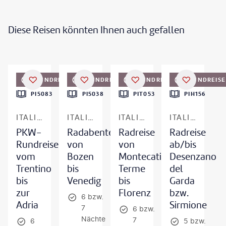
Diese Reisen könnten Ihnen auch gefallen
erto Masnovo - gty
©
Eurobike
©
Eurobike
RUNDREISE
RUNDREISE
RUNDREISE
RUNDREISE
PI5083
PI5038
PIT053
PIH156
ITALIEN
ITALIEN - SÜDTIROL & VENETIEN
ITALIEN - TOSKANA
ITALIEN - GARDASEE
PKW-
Radabenteuer
Radreise
Radreise
Rundreise
von
von
ab/bis
vom
Bozen
Montecatini
Desenzano
Trentino
bis
Terme
del
bis
Venedig
bis
Garda
zur
Florenz
bzw.
6 bzw.
Adria
Sirmione
7
6 bzw.
Nächte
7
6
5 bzw.