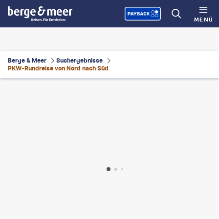
MENÜ
Berge & Meer
Suchergebnisse
PKW-Rundreise von Nord nach Süd
dbvirago
©
iSailorr - gty
©
Sergey Peterman-gty
©
goce - gty