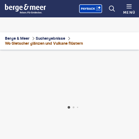
MENÜ
Berge & Meer
Suchergebnisse
Wo Gletscher glänzen und Vulkane flüstern
grobacter
©
TDway©shutterstock.com
©
LeoPatrizi-gty
©
technotr-gty