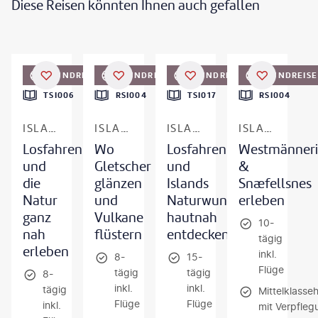
Diese Reisen könnten Ihnen auch gefallen
©
miroslav_1-gty
©
TDway©shutterstock.com
©
Pekic- gty
©
LeoPatrizi-gty
RUNDREISE
RUNDREISE
RUNDREISE
RUNDREISE
DEAL
TSI006
RSI004
TSI017
RSI004
ISLAND
ISLAND
ISLAND
ISLAND
Losfahren
Wo
Losfahren
Westmänneri
und
Gletscher
und
&
die
glänzen
Islands
Snæfellsnes
Natur
und
Naturwunder
erleben
ganz
Vulkane
hautnah
10-
nah
flüstern
entdecken
tägig
erleben
inkl.
8-
15-
Flüge
tägig
tägig
8-
inkl.
inkl.
tägig
Mittelklasseh
Flüge
Flüge
inkl.
mit Verpfleg