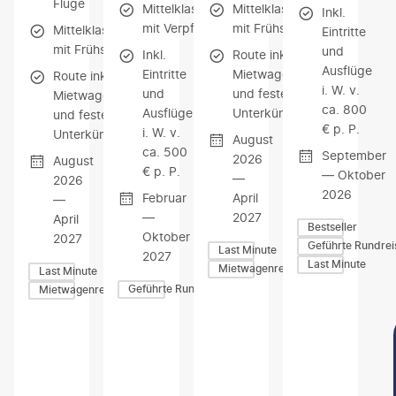
Flüge
Mittelklassehotels
Mittelklassehotels
Inkl.
mit Verpflegung
mit Frühstück
Mittelklassehotels
Eintritte
mit Frühstück
und
Inkl.
Route inkl.
Ausflüge
Eintritte
Mietwagen
Route inkl.
i. W. v.
und
und festen
Mietwagen
ca. 800
Ausflüge
Unterkünften
und festen
€ p. P.
i. W. v.
Unterkünften
August
ca. 500
September
2026
August
€ p. P.
— Oktober
—
2026
2026
Februar
April
—
—
2027
April
Bestseller
Oktober
2027
Geführte Rundrei
Last Minute
2027
Last Minute
Mietwagenreisen
Last Minute
Geführte Rundreisen
Mietwagenreisen
Z
Z
Z
U
U
U
M
M
M
A
A
A
N
N
N
G
G
G