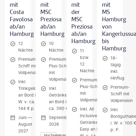
mit
mit
mit
mit
Costa
MSC
der
MS
Favolosa
Preziosa
MSC
Hamburg
ab/an
ab/an
Preziosa
von
Hamburg
Hamburg
ab/an
Kangerlussu
Hamburg
bis
12
10
Hamburg
Nächte
Nächte
11
bzw.
18-
Premium-
Premium-
12
tägig
Schiff mit
Plus-Schiff
Nächte
inkl.
Vollpension
mit
Hinflug
Vollpension
Premium-
Inkl.
Plus-Schiff
Premium-
Trinkgelder
Inkl.
mit
Schiff mit
an Bord i.
Getränkepaket
Vollpension
Vollpension
W. v. ca.
an Bord i. W. v.
144 € p. P.
ca. 390 € p. P.
Inkl. All
Inkl.
Inclusive-
Bordguthab
Juni —
September
Getränkepaket
i. W. v. 100 
August
2026
Easy an Bord i.
p. P.
2027
W. v. ca. 400
Hochseekreuzfahrten