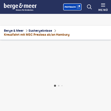
MENÜ
Berge & Meer
Suchergebnisse
Kreuzfahrt mit MSC Preziosa ab/an Hamburg
©
theasis
©
slavemotion-gty
©
mantaphoto - gty
©
ivansarfatti.com