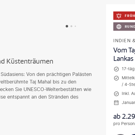
FRÜH
RUND
INDIEN 
Vom Taj
Lankas
nd Küstenträumen
17-tägi
lt Südasiens: Von den prächtigen Palästen
Mittel
eltberühmte Taj Mahal bis zu den
/ 4-St
tdecken Sie UNESCO-Welterbestätten wie
Inkl. A
eise entspannt an den Stränden des
Janua
ab
2.2
pro Person