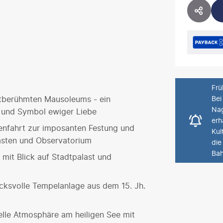
HOTE
Frü
ltberühmten Mausoleums - ein
Bei
Nag
 und Symbol ewiger Liebe
erh
enfahrt zur imposanten Festung und
Kul
lästen und Observatorium
die
Bah
 mit Blick auf Stadtpalast und
cksvolle Tempelanlage aus dem 15. Jh.
elle Atmosphäre am heiligen See mit