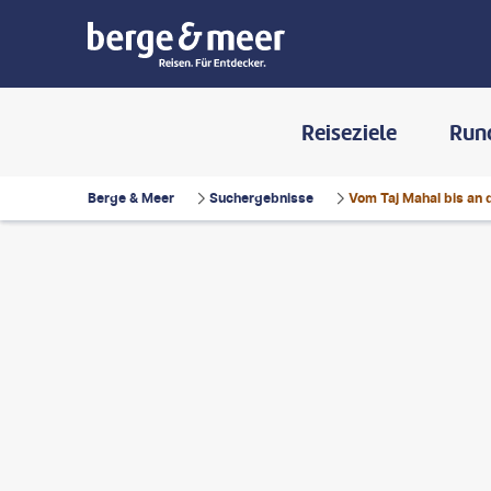
Reiseziele
Run
Berge & Meer
Suchergebnisse
Vom Taj Mahal bis an 
n Jangid-gty
©
filipefrazao-gty