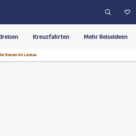
dreisen
Kreuzfahrten
Mehr Reiseideen
die Küsten Sri Lankas
©
Roop_Dey-gty