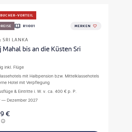
BUCHER-VORTEIL
REISE
R1I001
MERKEN
& SRI LANKA
 Mahal bis an die Küsten Sri
g inkl. Flüge
klassehotels mit Halbpension bzw. Mittelklassehotels
erne Hotel mit Verpflegung
usflüge & Eintritte i. W. v. ca. 400 € p. P.
r — Dezember 2027
99
€