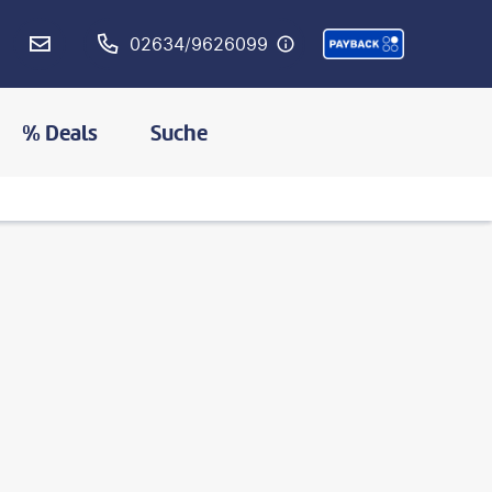
02634/9626099
% Deals
Suche
©
hadynyah-gty