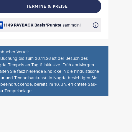
TERMINE & PREISE
L TEILEN
1149 PAYBACK Basis°Punkte
sammeln!
hbucher-Vorteil
:
 Buchung bis zum 30.11.26 ist der Besuch des
da-Tempels an Tag 6 inklusive. Früh am Morgen
alten Sie faszinierende Einblicke in die hinduistische
tur und Tempelbaukunst. In Nagda besichtigen Sie
 beeindruckende, bereits im 10. Jh. errichtete Sas-
u-Tempelanlage.