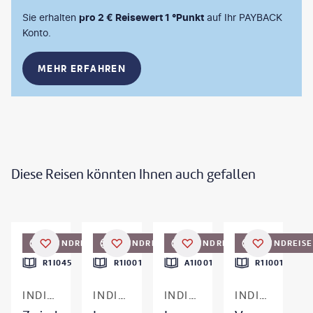
Sie erhalten
pro 2 € Reisewert 1 °Punkt
auf Ihr PAYBACK
Konto.
MEHR ERFAHREN
Diese Reisen könnten Ihnen auch gefallen
hkapoorphoto-gty
©
filipefrazao-gty
©
hadynyah - gty
©
Karan Jangid-gty
RUNDREISE
FRÜHBUCHER-VORTEIL
RUNDREISE
RUNDREISE
FRÜHBUCHER-
RUNDREISE
R1I045
R1I001
A1I001
R1I001
INDIEN
INDIEN
INDIEN
INDIEN & SRI LANKA