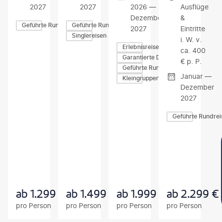
2027
2027
2026 —
Ausflüge
Dezember
&
Geführte Rundreisen
Geführte Rundreisen
2027
Eintritte
Singlereisen
i. W. v.
Erlebnisreisen
ca. 400
Garantierte Durchführung
€ p. P.
Geführte Rundreisen
Januar —
Kleingruppen-Rundreisen
Dezember
2027
Geführte Rundrei
Z
Z
Z
U
U
U
M
M
M
A
A
A
N
N
N
G
G
G
E
E
E
B
B
B
ab
1.299
€
ab
1.499
€
ab
1.999
€
ab
2.299
€
O
O
O
pro Person
pro Person
pro Person
pro Person
T
T
T