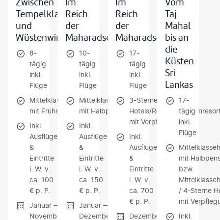
Zwischen
Im
Im
Vom
Tempelklang
Reich
Reich
Taj
und
der
der
Mahal
Wüstenwind
Maharadschas
Maharadschas
bis an
die
8-
10-
17-
Küsten
tägig
tägig
tägig
Sri
inkl.
inkl.
inkl.
Lankas
Flüge
Flüge
Flüge
Mittelklassehotels
Mittelklassehotels
3-Sterne-
17-
mit Frühstück
mit Halbpension
Hotels/Resorts/Wüstenresor
tägig
mit Verpflegung
inkl.
Inkl.
Inkl.
Flüge
Ausflüge
Ausflüge
Inkl.
&
&
Ausflüge
Mittelklasseh
Eintritte
Eintritte
&
mit Halbpens
i. W. v.
i. W. v.
Eintritte
bzw.
ca. 100
ca. 150
i. W. v.
Mittelklasseh
€ p. P.
€ p. P.
ca. 700
/ 4-Sterne H
€ p. P.
mit Verpfleg
Januar —
Januar —
November
Dezember
Dezember
Inkl.