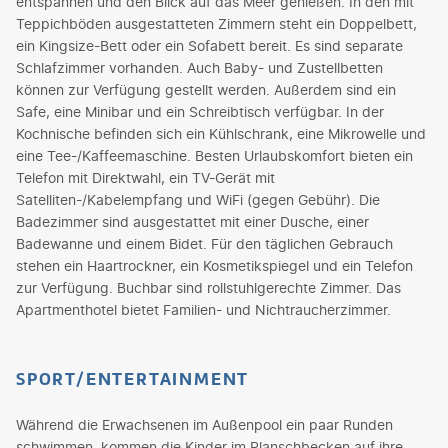
entspannen und den Blick auf das Meer genießen. In den mit
Teppichböden ausgestatteten Zimmern steht ein Doppelbett,
ein Kingsize-Bett oder ein Sofabett bereit. Es sind separate
Schlafzimmer vorhanden. Auch Baby- und Zustellbetten
können zur Verfügung gestellt werden. Außerdem sind ein
Safe, eine Minibar und ein Schreibtisch verfügbar. In der
Kochnische befinden sich ein Kühlschrank, eine Mikrowelle und
eine Tee-/Kaffeemaschine. Besten Urlaubskomfort bieten ein
Telefon mit Direktwahl, ein TV-Gerät mit
Satelliten-/Kabelempfang und WiFi (gegen Gebühr). Die
Badezimmer sind ausgestattet mit einer Dusche, einer
Badewanne und einem Bidet. Für den täglichen Gebrauch
stehen ein Haartrockner, ein Kosmetikspiegel und ein Telefon
zur Verfügung. Buchbar sind rollstuhlgerechte Zimmer. Das
Apartmenthotel bietet Familien- und Nichtraucherzimmer.
SPORT/ENTERTAINMENT
Während die Erwachsenen im Außenpool ein paar Runden
schwimmen, kommen die Kinder im Planschbecken auf ihre