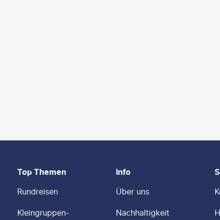
Top Themen
Info
S
Rundreisen
Über uns
K
Kleingruppen-
Nachhaltigkeit
H