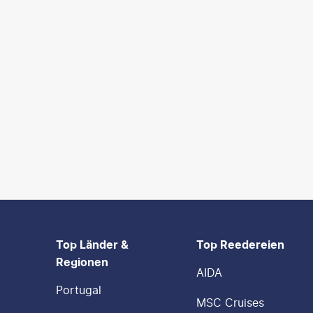
FOOTER
Footer navigation
Top Länder &
Top Reedereien
Regionen
AIDA
Portugal
MSC Cruises