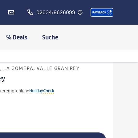
02634/9626099
% Deals
Suche
MERKEN
, LA GOMERA, VALLE GRAN REY
ey
terempfehlung