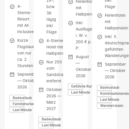
29-,
inkl.
Ferienhotel
4-
bzw.
Flüge
mit
Sterne-
36
Halbpension
Ferienhotel
Resort
tägig
mit
Inkl.
mit All
inkl.
Halbpension
Ausflüge
Inclusive
Flüge
i. W. v.
Inkl. 5
Kurze
4-Sterne-
200 € p.
deutschspra
Flugdauer
Hotel mit
P.
geführten
von nur
Halbpension
Wanderunge
August
ca. 2
Nur 250 m
—
September
Stunden
vom
Oktober
— Oktober
September
Sandstrand
2026
2026
— Oktober
entfernt
Geführte Rundreisen
2026
Badeurlaub
Oktober
Last Minute
Kombinationsrei
2026 —
Badeurlaub
Last Minute
März
Familienurlaub
Wanderreisen
2027
Last Minute
Badeurlaub
Last Minute