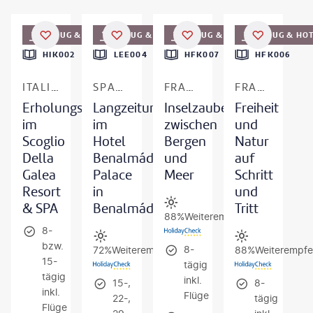
©
Naeblys - gty
©
EpicStockMedia
©
aurelienantoine-gty
©
Mystockimages - gty
FLUG & HOTEL
FLUG & HOTEL
FLUG & HOTEL
FLUG & HO
HIK002
LEE004
HFK007
HFK006
ITALIEN - KALABRIEN
SPANIEN - COSTA DEL SOL
FRANKREICH - KORSIKA
FRANKREICH - KORSIKA
Erholungsurlaub
Langzeiturlaub
Inselzauber
Freiheit
im
im
zwischen
und
Scoglio
Hotel
Bergen
Natur
Della
Benalmádena
und
auf
Galea
Palace
Meer
Schritt
Resort
in
und
& SPA
Benalmádena
Tritt
88%
Weiterempfehlung
8-
bzw.
8-
72%
Weiterempfehlung
88%
Weiterempfe
15-
tägig
tägig
inkl.
15-,
8-
inkl.
Flüge
22-,
tägig
Flüge