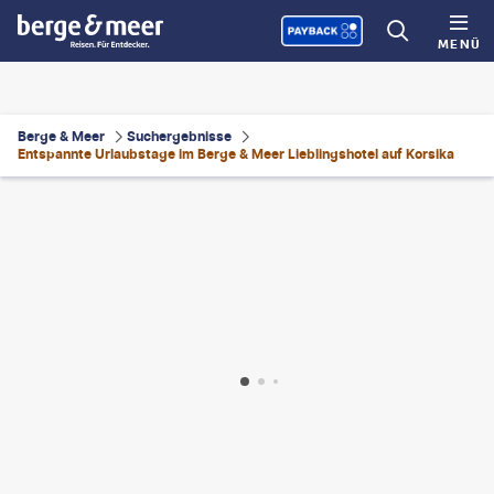
MENÜ
Berge & Meer
Suchergebnisse
Entspannte Urlaubstage im Berge & Meer Lieblingshotel auf Korsika
eusz Tondel
©
gradyreese - gty
©
Mateusz Tondel