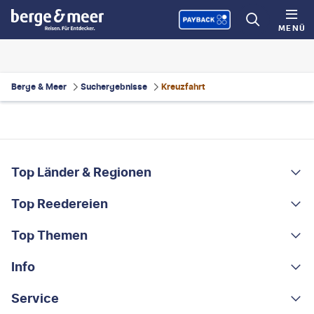
MENÜ
Berge & Meer
Suchergebnisse
Kreuzfahrt
FOOTER
Footer navigation
Top Länder & Regionen
Top Reedereien
Portugal
Albanien
Top Themen
AIDA
Griechenland
MSC Cruises
Info
Rundreisen
Costa Rica
Costa Kreuzfahrten
Kleingruppen-Rundreisen
Service
Über uns