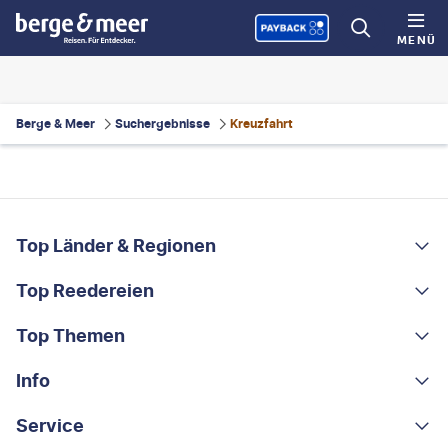
MENÜ
Berge & Meer
Suchergebnisse
Kreuzfahrt
FOOTER
Footer navigation
Top Länder & Regionen
Top Reedereien
Portugal
Albanien
Top Themen
AIDA
Griechenland
MSC Cruises
Info
Rundreisen
Costa Rica
Costa Kreuzfahrten
Kleingruppen-Rundreisen
Service
Über uns