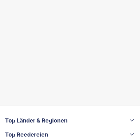
FOOTER
Footer navigation
Top Länder & Regionen
Top Reedereien
Portugal