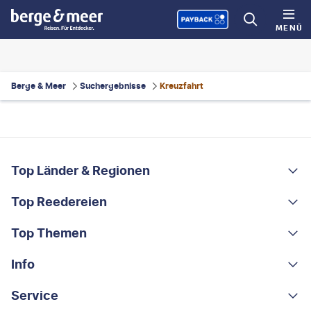
MENÜ
Berge & Meer
Suchergebnisse
Kreuzfahrt
FOOTER
Footer navigation
Top Länder & Regionen
Top Reedereien
Portugal
Albanien
Top Themen
AIDA
Griechenland
MSC Cruises
Info
Rundreisen
Costa Rica
Costa Kreuzfahrten
Kleingruppen-Rundreisen
Service
Über uns