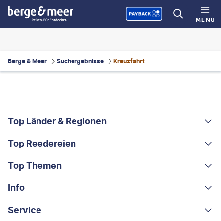
MENÜ
Berge & Meer
Suchergebnisse
Kreuzfahrt
FOOTER
Footer navigation
Top Länder & Regionen
Top Reedereien
Portugal
Albanien
Top Themen
AIDA
Griechenland
MSC Cruises
Info
Rundreisen
Costa Rica
Costa Kreuzfahrten
Kleingruppen-Rundreisen
Service
Über uns