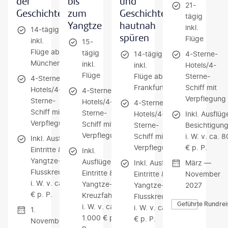
der
bis
und
21-
Geschichte
zum
Geschichte
tägig
Yangtze
hautnah
inkl.
14-tägig
spüren
Flüge
inkl.
15-
Flüge ab
tägig
14-tägig
4-Sterne-
München
inkl.
inkl.
Hotels/4-
Flüge
Flüge ab
Sterne-
4-Sterne-
Frankfurt
Schiff mit
Hotels/4-
4-Sterne-
Verpflegung
Sterne-
Hotels/4-
4-Sterne-
Schiff mit
Sterne-
Hotels/4-
Inkl. Ausflüg
Verpflegung
Schiff mit
Sterne-
Besichtigun
Verpflegung
Schiff mit
i. W. v. ca. 
Inkl. Ausflüge,
Verpflegung
€ p. P.
Eintritte &
Inkl.
Yangtze-
Ausflüge,
Inkl. Ausflüge,
März —
Flusskreuzfahrt
Eintritte &
Eintritte &
November
i. W. v. ca. 800
Yangtze-
Yangtze-
2027
€ p. P.
Kreuzfahrt
Flusskreuzfahrt
Geführte Rundrei
i. W. v. ca.
i. W. v. ca. 800
1.
1.000 € p.
€ p. P.
November