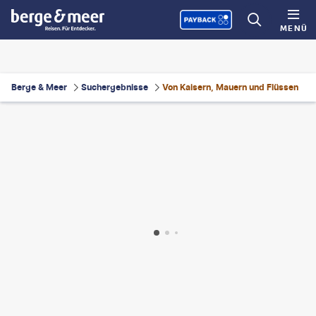
MENÜ
Berge & Meer
Suchergebnisse
Von Kaisern, Mauern und Flüssen
inhosmart-gty
©
jiande wu-gty
©
Jeff_Hu
©
jejim