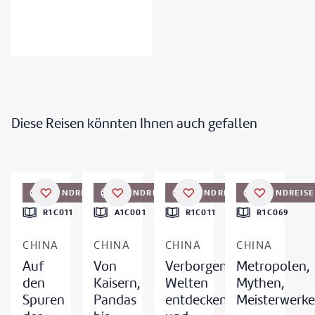
Diese Reisen könnten Ihnen auch gefallen
©
jejim
©
Swissmediavision - gty
©
jiande wu-gty
©
Twenty47studio - gty
RUNDREISE
RUNDREISE
RUNDREISE
RUNDREISE
DEAL
R1C011
A1C001
R1C011
R1C069
CHINA
CHINA
CHINA
CHINA
Auf
Von
Verborgene
Metropolen,
den
Kaisern,
Welten
Mythen,
Spuren
Pandas
entdecken
Meisterwerke