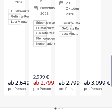
P.
2026
29.
November
Oktober
Flusskreuzfahrten
2026
2026
Geführte Rundreisen
Last Minute
Erlebnisreisen
Flusskreuzfahrten
Flusskreuzfahrten
Geführte Rundreisen
Garantierte Durchführung
Last Minute
Kleingruppen-Rundreisen
Kombinationsreisen
Z
Z
Z
U
U
U
M
M
M
A
A
A
N
N
N
G
G
G
2.999
€
E
E
E
B
B
B
ab
2.649
€
ab
2.799
€
ab
2.799
€
ab
3.099
€
O
O
O
pro Person
pro Person
pro Person
pro Person
T
T
T
FOOTER