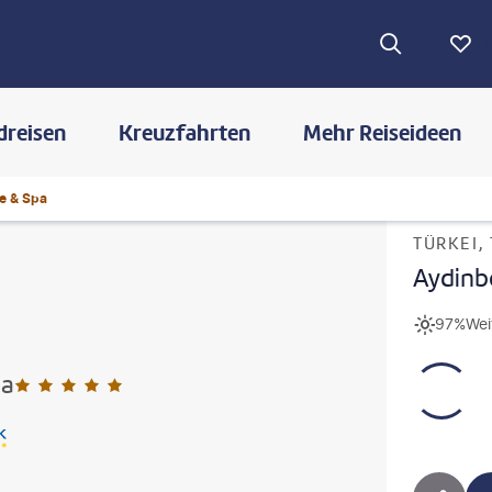
dreisen
Kreuzfahrten
Mehr Reiseideen
e & Spa
TÜRKEI,
Aydinb
97%
Wei
pa
5