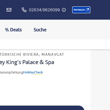
02634/9626099
% Deals
Suche
MERKEN
 TÜRKISCHE RIVIERA, MANAVGAT
ey King's Palace & Spa
terempfehlung