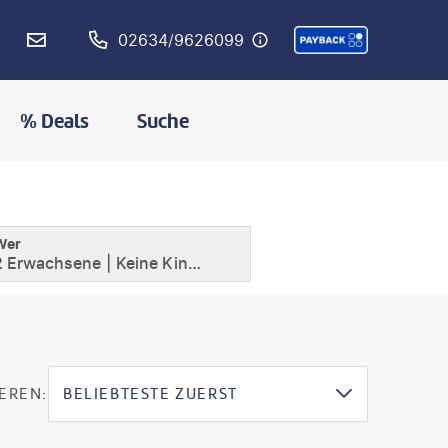
02634/9626099
% Deals
Suche
Wer
2 Erwachsene
Keine Kinder
EREN:
BELIEBTESTE ZUERST