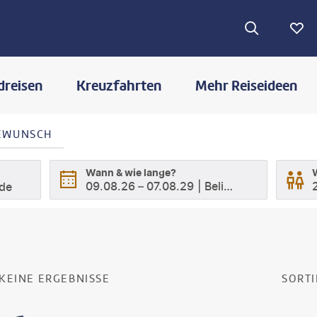
dreisen
Kreuzfahrten
Mehr Reiseideen
SEWUNSCH
Wann & wie lange?
09.08.26
–
07.08.29
Beliebig
ode
E
SUCHERGEBNISSE
KEINE ERGEBNISSE
SORTI