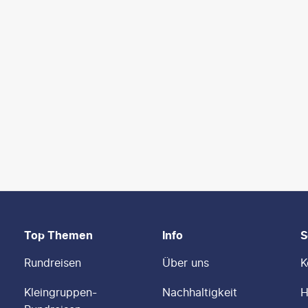
Top Themen
Info
S
Rundreisen
Über uns
K
Kleingruppen-
Nachhaltigkeit
H