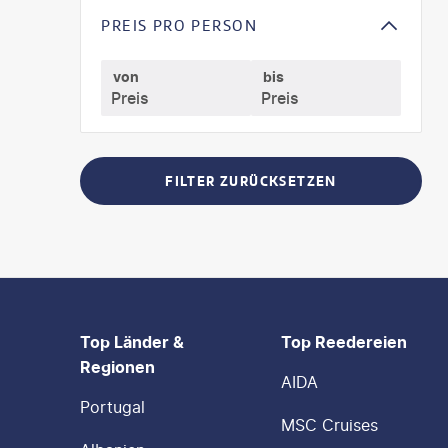
PREIS PRO PERSON
von
bis
FILTER ZURÜCKSETZEN
FOOTER
Footer navigation
Top Länder &
Top Reedereien
Regionen
AIDA
Portugal
MSC Cruises