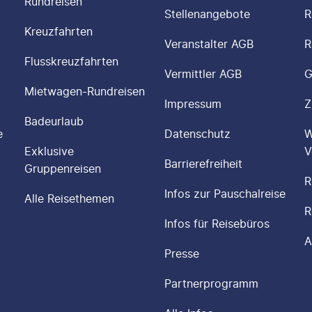
Rundreisen
Stellenangebote
R
Kreuzfahrten
Veranstalter AGB
R
Flusskreuzfahrten
Vermittler AGB
G
Mietwagen-Rundreisen
Impressum
Z
Badeurlaub
e
Datenschutz
W
Exklusive
V
Barrierefreiheit
Gruppenreisen
R
Infos zur Pauschalreise
Alle Reisethemen
R
Infos für Reisebüros
A
Presse
Partnerprogramm