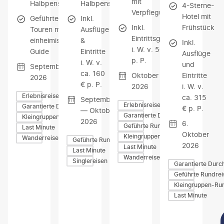
mit
Halbpension
Halbpension
4-Sterne-
Verpflegung
Hotel mit
Geführte
Inkl.
Inkl.
Frühstück
Touren mit
Ausflüge
Eintrittsgelder
einheimischen
&
Inkl.
i. W. v. 50 €
Guide
Eintritte
Ausflüge
p. P.
i. W. v.
und
September
ca. 160
Oktober
Eintritte
2026
€ p. P.
2026
i. W. v.
Erlebnisreisen
ca. 315
September
Erlebnisreisen
Garantierte Durchführung
€ p. P.
— Oktober
Garantierte Durchführung
Kleingruppen-Rundreisen
2026
6.
Geführte Rundreisen
Last Minute
Oktober
Kleingruppen-Rundreisen
Wanderreisen
Geführte Rundreisen
2026
Last Minute
Last Minute
Wanderreisen
Singlereisen
Garantierte Durc
Geführte Rundrei
Kleingruppen-Ru
Last Minute
Z
Z
Z
U
U
U