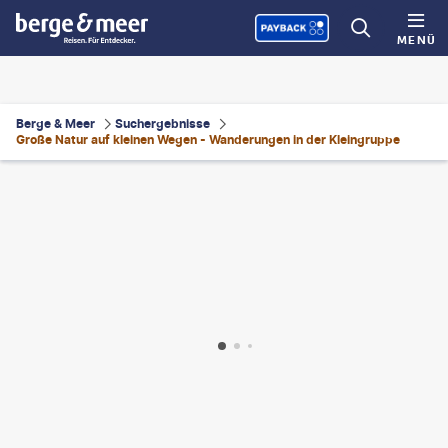
MENÜ
Berge & Meer
Suchergebnisse
Große Natur auf kleinen Wegen - Wanderungen in der Kleingruppe
ons Teruel - gty
©
pixelfit
©
JLGutierrez - gty
©
JLGutierrez - gty