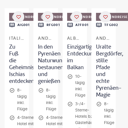
businessimages - gty
©
Jeroen Mikkers - gty
RUNDREISE
RUNDREISE
RUNDREISE
RUNDREISE
DEAL
AIG001
RFG001
A7F001
TFG002
ITALIEN - KAMPANIEN
ANDORRA
ALBANIEN, NORDMAZEDONIEN & KOSOVO
ANDORRA - SPANIEN - FRANKREICH
Zu
In den
Einzigartige
Uralte
Fuß
Pyrenäen
Entdeckungen
Bergdörfer,
die
Naturwunder
im
stille
Geheimnisse
bestaunen
Balkan
Pfade
Ischias
und
und
10-
entdecken
genießen
echte
tägig
Pyrenäen-
inkl.
8-
8-
Magie
Flüge
tägig
tägig
inkl.
inkl.
3-/4-
8-
Flüge
Flüge
Sterne-
tägig
Hotels bzw.
inkl.
4-Sterne-
4-Sterne-
Gästehäuser
Flüge
Hotel mit
Hotel mit