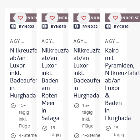
on Aleksenko - gty
©
anyaberkut - gty
©
Givaga
©
Oleh_Slobodeniuk - gty
RUNDREISE
RUNDREISE
RUNDREISE
RUNDREISE
RYN022
RYN053
RYN022
RYC010
ÄGYPTEN
ÄGYPTEN - NIL & ROTES MEER
ÄGYPTEN
ÄGYPTEN - KAIRO, NIL & ROTES MEER
Nilkreuzfahrt
Nilkreuzfahrt
Nilkreuzfahrt
Kairo
ab/an
ab/an
ab/an
mit
Luxor
Luxor
Luxor
Pyramiden,
inkl.
inkl.
inkl.
Nilkreuzfahr
Badeaufenthalt
Baden
Badeaufenthalt
ab/an
in
am
in
Luxor
Hurghada
Roten
Hurghada
&
Meer
Baden
15-
15-
in
in
tägig
tägig
Safaga
Hurghada
inkl.
inkl.
Flüge
Flüge
15-
15-
tägig
tägig
4-Sterne-
4-Sterne-