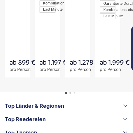
Kombinationsreisen
Garantierte Durc
Last Minute
Kombinationsrei
Last Minute
Z
Z
Z
U
U
U
M
M
M
A
A
A
N
N
N
G
G
G
E
E
E
B
B
B
ab
899
€
ab
1.197
€
ab
1.278
€
ab
1.999
€
O
O
O
pro Person
pro Person
pro Person
pro Person
T
T
T
FOOTER
Footer navigation
Top Länder & Regionen
Top Reedereien
Portugal
Albanien
Top Themen