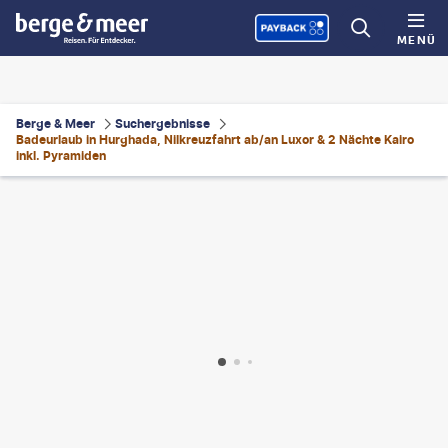
MENÜ
Berge & Meer
Suchergebnisse
Badeurlaub in Hurghada, Nilkreuzfahrt ab/an Luxor & 2 Nächte Kairo
inkl. Pyramiden
©
WitR
©
altafulla
©
Givaga