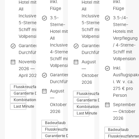
inkl.
inkl.
Hotel mit
Hotel mit
Flüge
Flüge
All
All
Inclusive /
Inclusive /
3.5-
3.5-/4-
5-Sterne-
5-Sterne-
Sterne-
Sterne-
Schiff mit
Schiff mit
Hotel mit
Hotels mit
Vollpension
Vollpension
All
Verpflegung
Inclusive /
/ 4-Sterne-
Garantierte
Garantierte
4-Sterne-
Schiff mit
Durchführung
Durchführung
Schiff mit
Vollpension
November
August
Vollpension
Inkl.
2026 —
—
Garantierte
Ausflugspak
April 2027
Oktober
Durchführung
i. W. v. ca.
2026
Flusskreuzfahrten
275 € pro
August
Garantierte Durchführung
Flusskreuzfahrten
Person
—
Kombinationsreisen
Garantierte Durchführung
Oktober
September
Last Minute
Kombinationsreisen
2026
— Oktober
Last Minute
2026
Badeurlaub
Flusskreuzfahrten
Badeurlaub
Garantierte Durchführung
Flusskreuzfahrte