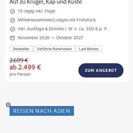
Auf zu Krüger, Kap und Küste
15-tägig inkl. Flüge
Mittelklassehotels/Lodges mit Frühstück
Inkl. Ausflüge & Eintritte i. W. v. ca. 500 € p. P.
November 2026 — Oktober 2027
Bestseller
Geführte Rundreisen
Last Minute
2.699
€
ab
2.499
€
ZUM ANGEBOT
pro Person
_Slobodeniuk - gty
REISEN NACH ASIEN