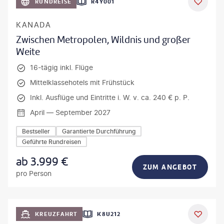
RUNDREISE
R4Y001
KANADA
Zwischen Metropolen, Wildnis und großer
Weite
16-tägig inkl. Flüge
Mittelklassehotels mit Frühstück
Inkl. Ausflüge und Eintritte i. W. v. ca. 240 € p. P.
April — September 2027
Bestseller
Garantierte Durchführung
Geführte Rundreisen
ab
3.999
€
ZUM ANGEBOT
pro Person
KREUZFAHRT
K8U212