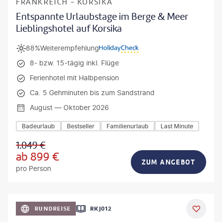
FRANKREICH - KORSIKA
Entspannte Urlaubstage im Berge & Meer
Lieblingshotel auf Korsika
88%
Weiterempfehlung
8- bzw. 15-tägig inkl. Flüge
Ferienhotel mit Halbpension
Ca. 5 Gehminuten bis zum Sandstrand
August — Oktober 2026
Badeurlaub
Bestseller
Familienurlaub
Last Minute
1.049
€
ab
899
€
ZUM ANGEBOT
pro Person
h_Slobodeniuk - gty
RUNDREISE
RKJ012