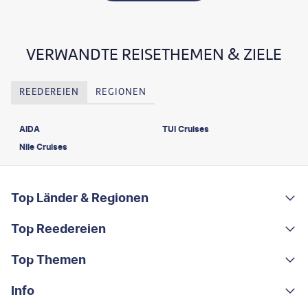
VERWANDTE REISETHEMEN & ZIELE
REEDEREIEN
REGIONEN
AIDA
TUI Cruises
Nile Cruises
FOOTER
Footer navigation
Top Länder & Regionen
Top Reedereien
Portugal
Albanien
Top Themen
AIDA
Griechenland
MSC Cruises
Info
Rundreisen