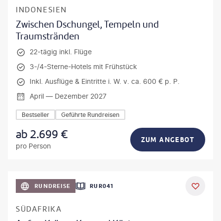
INDONESIEN
Zwischen Dschungel, Tempeln und
Traumstränden
22-tägig inkl. Flüge
3-/4-Sterne-Hotels mit Frühstück
Inkl. Ausflüge & Eintritte i. W. v. ca. 600 € p. P.
April — Dezember 2027
Bestseller
Geführte Rundreisen
ab
2.699
€
ZUM ANGEBOT
pro Person
bio lamanna - gty
RUNDREISE
RUR041
DEAL
SÜDAFRIKA