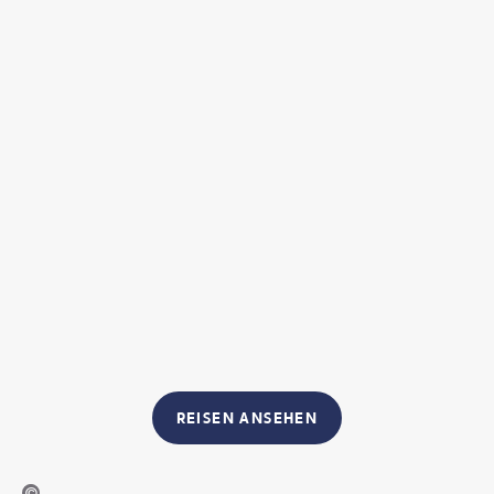
REISEN ANSEHEN
ut - stock.adobe.com