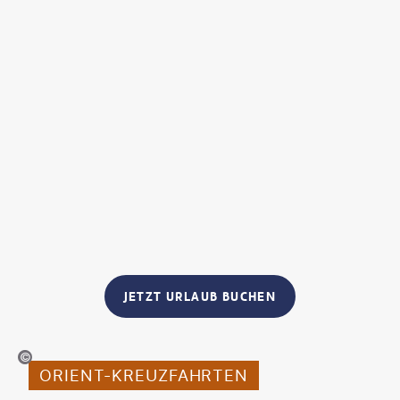
JETZT URLAUB BUCHEN
bertBreitpaul-gty
ORIENT-KREUZFAHRTEN