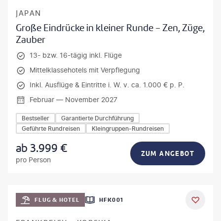
JAPAN
Große Eindrücke in kleiner Runde - Zen, Züge,
Zauber
13- bzw. 16-tägig inkl. Flüge
Mittelklassehotels mit Verpflegung
Inkl. Ausflüge & Eintritte i. W. v. ca. 1.000 € p. P.
Februar — November 2027
Bestseller
Garantierte Durchführung
Geführte Rundreisen
Kleingruppen-Rundreisen
ab
3.999
€
ZUM ANGEBOT
pro Person
Mateusz Tondel
FLUG & HOTEL
HFK001
DEAL