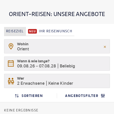
Abendsonne, während eine Karawane an Ihnen vorbei
zieht. Eines der beliebtesten Ziele des Orients ist die
Trendmetropole Dubai mit ihren gigantischen Bauwerken und
ORIENT-REISEN: UNSERE ANGEBOTE
ihren schier endlosen Shoppingparadiesen. Hier können Sie
den Reichtum und Glanz der Scheichtümer hautnah spüren.
Willkommen im Morgenland!
REISEZIEL
IHR REISEWUNSCH
NEU
Wohin
Orient
Wann & wie lange?
09.08.26
–
07.08.28
Beliebig
Wer
2 Erwachsene
Keine Kinder
SORTIEREN
ANGEBOTSFILTER
KEINE ERGEBNISSE