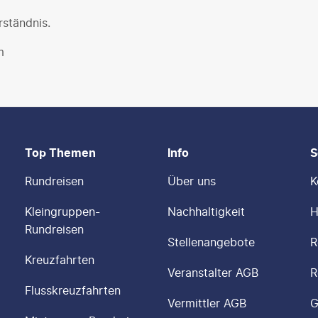
rständnis.
m
Top Themen
Info
S
Rundreisen
Über uns
K
Kleingruppen-
Nachhaltigkeit
H
Rundreisen
Stellenangebote
R
Kreuzfahrten
Veranstalter AGB
R
Flusskreuzfahrten
Vermittler AGB
G