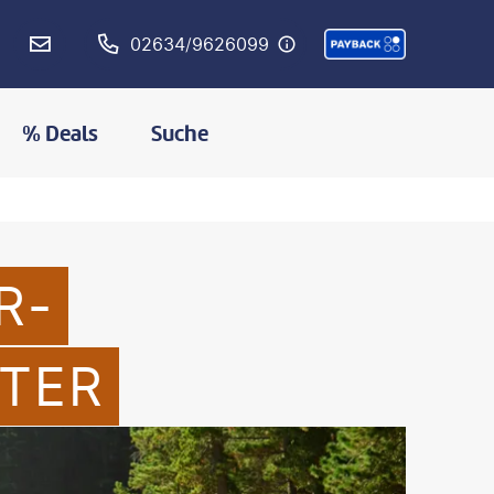
02634/9626099
% Deals
Suche
R-
TER