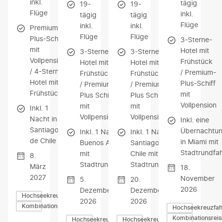
inkl.
tägig
19-
19-
Flüge
inkl.
tägig
tägig
Flüge
inkl.
inkl.
Premium-
Flüge
Flüge
Plus-Schiff
3-Sterne-
mit
Hotel mit
3-Sterne-
3-Sterne-
Vollpension
Frühstück
Hotel mit
Hotel mit
/ 4-Sterne-
/ Premium-
Frühstück
Frühstück
Hotel mit
Plus-Schiff
/ Premium-
/ Premium-
Frühstück
mit
Plus Schiff
Plus Schiff
Vollpension
mit
mit
Inkl. 1
Vollpension
Vollpension
Nacht in
Inkl. eine
Santiago
Übernachtu
Inkl. 1 Nacht in
Inkl. 1 Nacht in
de Chile
in Miami mit
Buenos Aires
Santiago de
Stadtrundfah
mit
Chile mit
8.
Stadtrundfahrt
Stadtrundfahrt
März
18.
2027
November
5.
20.
2026
Dezember
Dezember
Hochseekreuzfahrten
2026
2026
Kombinationsreisen
Hochseekreuzfah
Kombinationsrei
Hochseekreuzfahrten
Hochseekreuzfahrten