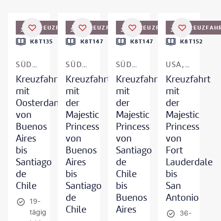
itrii Pichugin - gty
©
BenGoode - gty
©
null
©
jacquesvandinteren - gty
KREUZFAHRT
KREUZFAHRT
KREUZFAHRT
KREUZFAH
DEAL
DEAL
DEAL
DEAL
K8T135
K8T147
K8T147
K8T152
SÜDAMERIKA
SÜDAMERIKA
SÜDAMERIKA
USA, KARIBIK & SÜDAMERIKA
Kreuzfahrt
Kreuzfahrt
Kreuzfahrt
Kreuzfahrt
mit
mit
mit
mit
Oosterdam
der
der
der
von
Majestic
Majestic
Majestic
Buenos
Princess
Princess
Princess
Aires
von
von
von
bis
Buenos
Santiago
Fort
Santiago
Aires
de
Lauderdale
de
bis
Chile
bis
Chile
Santiago
bis
San
de
Buenos
Antonio
19-
Chile
Aires
tägig
36-