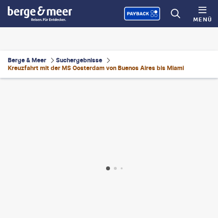
MENÜ
Berge & Meer
Suchergebnisse
Kreuzfahrt mit der MS Oosterdam von Buenos Aires bis Miami
ni3315-gty
©
Angelo D'Amico - gty
©
Davel5957 - gty