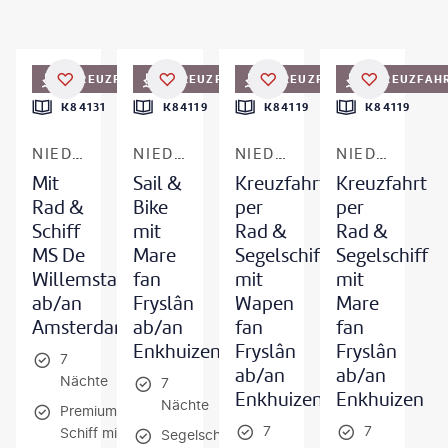
©
SCStock - gty
©
CreativeNature_nl-gty
FRÜHBUCHER-VORTEIL
KREUZFAHRT
KREUZFAHRT
FRÜHBUCHER-VORTEIL
KREUZFAHRT
FRÜHBUCHER-
KREUZFAH
K84131
K84119
K84119
K84119
NIEDERLANDE - NORDROUTE
NIEDERLANDE - IJSSELMEER
NIEDERLANDE - IJSSELMEER
NIEDERLANDE - IJSSELMEER
Mit
Sail &
Kreuzfahrt
Kreuzfahrt
Rad &
Bike
per
per
Schiff
mit
Rad &
Rad &
MS De
Mare
Segelschiff
Segelschiff
Willemstad
fan
mit
mit
ab/an
Fryslân
Wapen
Mare
Amsterdam
ab/an
fan
fan
Enkhuizen
Fryslân
Fryslân
7
ab/an
ab/an
Nächte
7
Enkhuizen
Enkhuizen
Nächte
Premium-
7
7
Schiff mit
Segelschiff