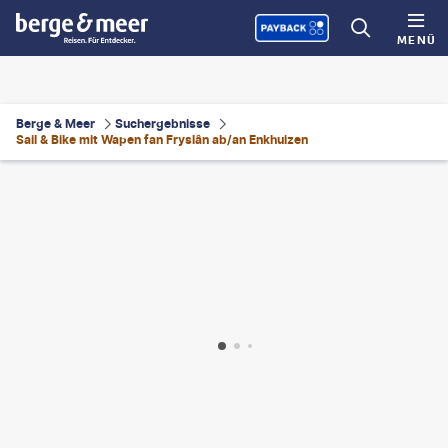
MENÜ
Berge & Meer
Suchergebnisse
Sail & Bike mit Wapen fan Fryslân ab/an Enkhuizen
©
Nisangha - gty