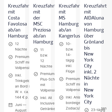
Kreuzfahrt
Kreuzfahrt
Kreuzfahrt
Kreuzfahrt
mit
mit
mit
mit
Costa
der
MS
AIDAluna
Favolosa
MSC
Hamburg
von
ab/an
Preziosa
ab/an
Hamburg
Hamburg
ab/an
Kangerlussuaq
über
Hamburg
Grönland
12
10-
bis
Nächte
bzw.
11
New
14-
bzw.
Premium-
York
tägig
12
Schiff mit
City
inkl.
Nächte
Vollpension
inkl. 2
Flüge
Premium-
Inkl.
Nächte
Premium-
Plus-Schiff
Trinkgelder
in
Schiff mit
mit
an Bord i.
New
Vollpension
Vollpension
W. v. ca.
York
144 € p. P.
Inkl. Anlandungen mit
Inkl. All
City
bordeigenen
Inclusive-
Juni —
Zodiacs/Schlauchbooten
Getränkepaket
23-tägig
August