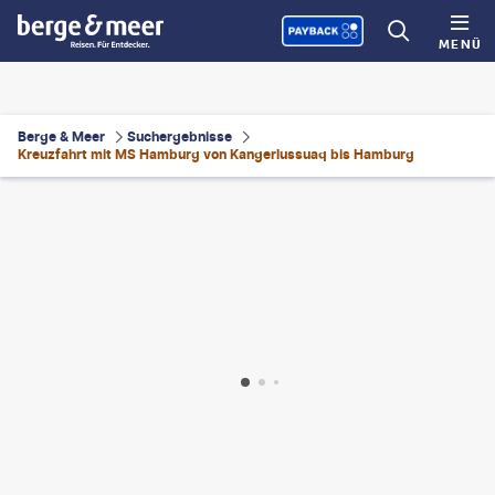
MENÜ
Berge & Meer
Suchergebnisse
Kreuzfahrt mit MS Hamburg von Kangerlussuaq bis Hamburg
_Omella - gty
©
miralex - gty
©
Creative-Family-gty
©
Plantours Kreuzfahrten