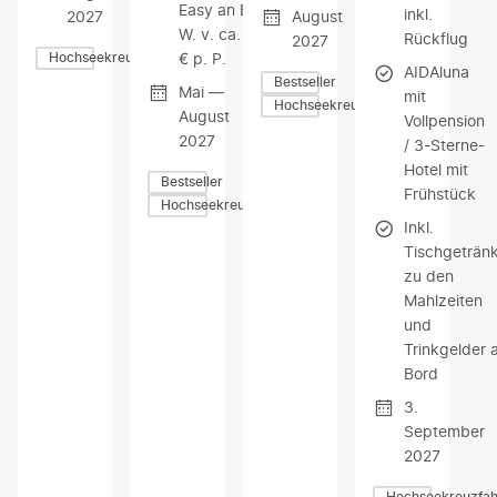
Easy an Bord i.
inkl.
2027
August
W. v. ca. 400
Rückflug
2027
€ p. P.
Hochseekreuzfahrten
AIDAluna
Bestseller
Mai —
mit
Hochseekreuzfahrten
August
Vollpension
2027
/ 3-Sterne-
Hotel mit
Bestseller
Frühstück
Hochseekreuzfahrten
Inkl.
Tischgeträn
zu den
Mahlzeiten
und
Trinkgelder 
Bord
3.
September
2027
Hochseekreuzfah