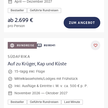
April — Dezember 2027
Bestseller
Geführte Rundreisen
ab
2.699
€
ZUM ANGEBOT
pro Person
bio lamanna - gty
RUNDREISE
RUR041
DEAL
SÜDAFRIKA
Auf zu Krüger, Kap und Küste
15-tägig inkl. Flüge
Mittelklassehotels/Lodges mit Frühstück
Inkl. Ausflüge & Eintritte i. W. v. ca. 500 € p. P.
November 2026 — Oktober 2027
Bestseller
Geführte Rundreisen
Last Minute