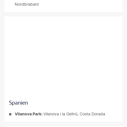
Nordbrabant
aul-N. Dubuisson
Spanien
Vilanova Park:
Vilanova i la Geltrú, Costa Dorada