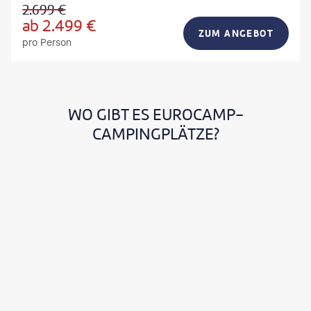
2.699
€
ab
2.499
€
ZUM ANGEBOT
pro Person
WO GIBT ES EUROCAMP-
CAMPINGPLÄTZE?