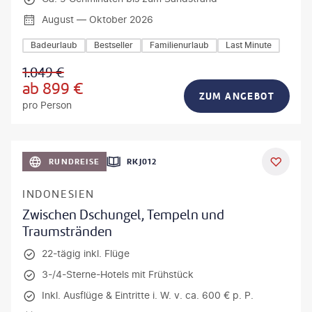
August — Oktober 2026
Badeurlaub
Bestseller
Familienurlaub
Last Minute
1.049
€
ab
899
€
ZUM ANGEBOT
pro Person
h_Slobodeniuk - gty
RUNDREISE
RKJ012
INDONESIEN
Zwischen Dschungel, Tempeln und
Traumstränden
22-tägig inkl. Flüge
3-/4-Sterne-Hotels mit Frühstück
Inkl. Ausflüge & Eintritte i. W. v. ca. 600 € p. P.