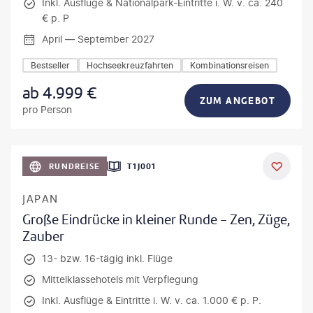
Inkl. Ausflüge & Nationalpark-Eintritte i. W. v. ca. 240
€ p. P
April — September 2027
Bestseller
Hochseekreuzfahrten
Kombinationsreisen
ab
4.999
€
ZUM ANGEBOT
pro Person
anPavonePhoto-gty
RUNDREISE
T1J001
JAPAN
Große Eindrücke in kleiner Runde - Zen, Züge,
Zauber
13- bzw. 16-tägig inkl. Flüge
Mittelklassehotels mit Verpflegung
Inkl. Ausflüge & Eintritte i. W. v. ca. 1.000 € p. P.