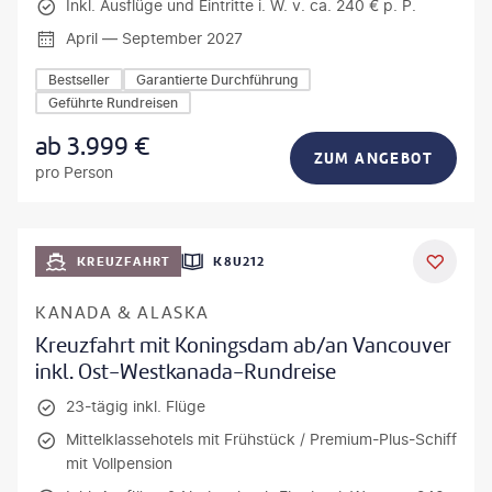
Inkl. Ausflüge und Eintritte i. W. v. ca. 240 € p. P.
April — September 2027
Bestseller
Garantierte Durchführung
Geführte Rundreisen
ab
3.999
€
ZUM ANGEBOT
pro Person
KREUZFAHRT
K8U212
KANADA & ALASKA
Kreuzfahrt mit Koningsdam ab/an Vancouver
inkl. Ost-Westkanada-Rundreise
23-tägig inkl. Flüge
Mittelklassehotels mit Frühstück / Premium-Plus-Schiff
mit Vollpension