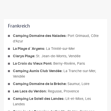
©
Karen Dexter
Frankreich
Camping Domaine des Naiades:
Port Grimaud, Côte
d'Azur
La Plage d´Argens:
La Trinité-sur-Mer
Clarys Plage:
St. Jean-de-Monts, Vendée
La Croix du Vieux Pont:
Berny-Rivière, Paris
Camping Aunis Club Vendée:
La Tranche-sur-Mer,
Vendée
Camping Domaine de la Brèche:
Saumur, Loire
Les Lacs du Verdon:
Regusse, Provence
Camping Le Soleil des Landes:
Lit-et-Mixe, Les
Landes