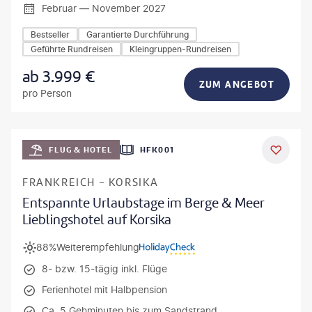
Februar — November 2027
Bestseller
Garantierte Durchführung
Geführte Rundreisen
Kleingruppen-Rundreisen
ab
3.999
€
ZUM ANGEBOT
pro Person
Mateusz Tondel
FLUG & HOTEL
HFK001
DEAL
FRANKREICH - KORSIKA
Entspannte Urlaubstage im Berge & Meer
Lieblingshotel auf Korsika
88%
Weiterempfehlung
8- bzw. 15-tägig inkl. Flüge
Ferienhotel mit Halbpension
Ca. 5 Gehminuten bis zum Sandstrand