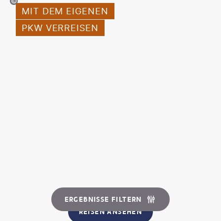
©Milko - gty
MIT DEM EIGENEN
PKW VERREISEN
ERGEBNISSE FILTERN
REISEN ANSEHEN