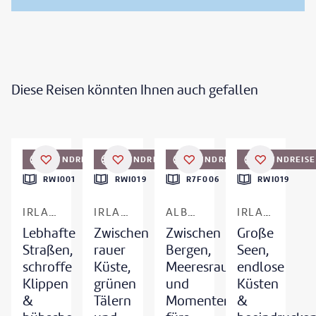
Diese Reisen könnten Ihnen auch gefallen
©
Lisa5201 - gty
©
Aitormmfoto
©
DC_Colombia-gty
©
Dawid Kalinsinski Photography - gty
RUNDREISE
RUNDREISE
RUNDREISE
RUNDREISE
DEAL
DEAL
RWI001
RWI019
R7F006
RWI019
IRLAND
IRLAND
ALBANIEN
IRLAND
Lebhafte
Zwischen
Zwischen
Große
Straßen,
rauer
Bergen,
Seen,
schroffe
Küste,
Meeresrauschen
endlose
Klippen
grünen
und
Küsten
&
Tälern
Momenten
&