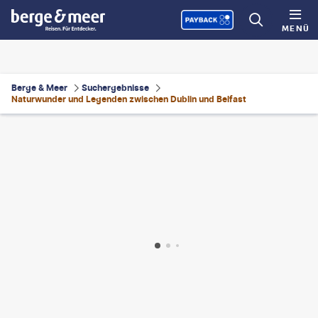
MENÜ
Berge & Meer
Suchergebnisse
Naturwunder und Legenden zwischen Dublin und Belfast
tudio - gty
©
Matheus Câmara da Silva-unsplash
©
EyeEm Mobile GmbH
©
Dawid Kalisinski Photography - gty