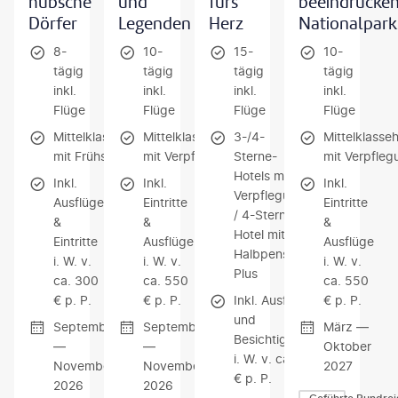
hübsche
und
fürs
beeindrucke
Dörfer
Legenden
Herz
Nationalpark
8-
10-
15-
10-
tägig
tägig
tägig
tägig
inkl.
inkl.
inkl.
inkl.
Flüge
Flüge
Flüge
Flüge
Mittelklassehotels
Mittelklassehotels
3-/4-
Mittelklasseh
mit Frühstück
mit Verpflegung
Sterne-
mit Verpfleg
Hotels mit
Inkl.
Inkl.
Inkl.
Verpflegung
Ausflüge
Eintritte
Eintritte
/ 4-Sterne-
&
&
&
Hotel mit
Eintritte
Ausflüge
Ausflüge
Halbpension
i. W. v.
i. W. v.
i. W. v.
Plus
ca. 300
ca. 550
ca. 550
€ p. P.
€ p. P.
Inkl. Ausflüge
€ p. P.
und
September
September
März —
Besichtigungen
—
—
Oktober
i. W. v. ca. 275
November
November
2027
€ p. P.
2026
2026