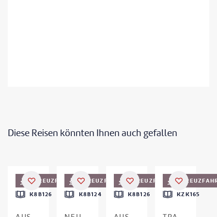
Diese Reisen könnten Ihnen auch gefallen
©
BriBar - gty
©
Maridav - gty
©
Shabdro Photo - gty
KREUZFAHRT
KREUZFAHRT
KREUZFAHRT
KREUZFAH
DEAL
K8B126
K8B124
K8B126
KZK165
AUSTRALIEN, NEUSEELAND & TASMANIEN
NEUSEELAND & AUSTRALIEN MIT TASMANIEN
AUSTRALIEN, NEUSEELAND & TASMANIEN
TRANSPAZIFIK