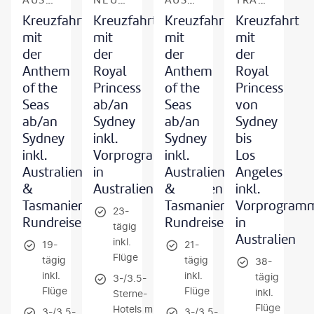
Kreuzfahrt
Kreuzfahrt
Kreuzfahrt
Kreuzfahrt
mit
mit
mit
mit
der
der
der
der
Anthem
Royal
Anthem
Royal
of the
Princess
of the
Princess
Seas
ab/an
Seas
von
ab/an
Sydney
ab/an
Sydney
Sydney
inkl.
Sydney
bis
inkl.
Vorprogramm
inkl.
Los
Australien-
in
Australien-
Angeles
&
Australien/Tasmanien
&
inkl.
Tasmanien-
Tasmanien-
Vorprogram
23-
Rundreise
Rundreise
in
tägig
Australien
inkl.
19-
21-
Flüge
tägig
tägig
38-
inkl.
inkl.
tägig
3-/3.5-
Flüge
Flüge
inkl.
Sterne-
Flüge
Hotels mit
3-/3.5-
3-/3.5-