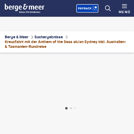
MENÜ
Berge & Meer
Suchergebnisse
Kreuzfahrt mit der Anthem of the Seas ab/an Sydney inkl. Australien-
& Tasmanien-Rundreise
estock - gty
©
denizunlusu - gty
©
Ira Sokolovskaya-shutterstock
©
Michel Verdure