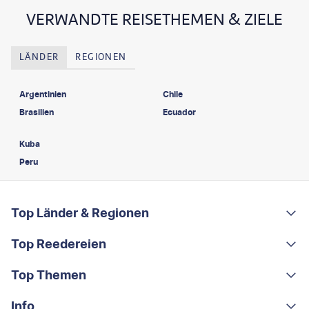
VERWANDTE REISETHEMEN & ZIELE
LÄNDER
REGIONEN
Argentinien
Chile
Brasilien
Ecuador
Kuba
Peru
FOOTER
Footer navigation
Top Länder & Regionen
Top Reedereien
Portugal
Albanien
Top Themen
AIDA
Griechenland
MSC Cruises
Info
Rundreisen