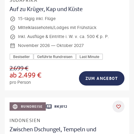
SÜDAFRIKA
Auf zu Krüger, Kap und Küste
15-tägig inkl. Flüge
Mittelklassehotels/Lodges mit Frühstück
Inkl. Ausflüge & Eintritte i. W. v. ca. 500 € p. P.
November 2026 — Oktober 2027
Bestseller
Geführte Rundreisen
Last Minute
2.699
€
ab
2.499
€
ZUM ANGEBOT
pro Person
h_Slobodeniuk - gty
RUNDREISE
RKJ012
INDONESIEN
Zwischen Dschungel, Tempeln und