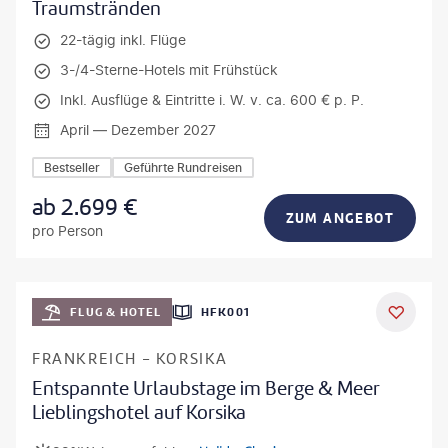
Traumstränden
22-tägig inkl. Flüge
3-/4-Sterne-Hotels mit Frühstück
Inkl. Ausflüge & Eintritte i. W. v. ca. 600 € p. P.
April — Dezember 2027
Bestseller
Geführte Rundreisen
ab
2.699
€
ZUM ANGEBOT
pro Person
Mateusz Tondel
FLUG & HOTEL
HFK001
DEAL
FRANKREICH - KORSIKA
Entspannte Urlaubstage im Berge & Meer
Lieblingshotel auf Korsika