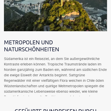
METROPOLEN UND
NATURSCHÖNHEITEN
Südamerika ist ein Reiseziel, an dem Sie außergewöhnliche
Kontraste erleben können. Tropische Traumstrände laden im
Norden ganzjährig zum Baden ein, während am südlichen Ende
die ewige Eiswelt der Antarktis beginnt. Sattgrüne
Regenwälder mit einer vielfältigen Flora weichen in Chile öden
Wüstenlandschaften und quirlige Weltmetropolen spiegeln die
südamerikanische Lebensweise ebenso wieder, wie kleine
Bergdörfer, in denen alte Traditionen auch heute noch
Gültigkeit haben. Brasilien, fünftgrößtes Land der Welt, ist ein
besonders vielfältiges Urlaubsziel, das neben interessanten