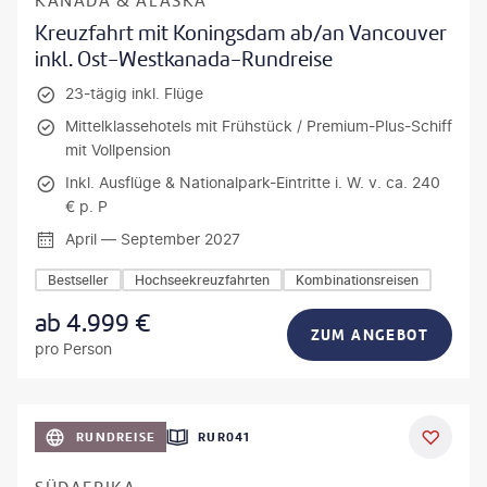
KANADA & ALASKA
Kreuzfahrt mit Koningsdam ab/an Vancouver
inkl. Ost-Westkanada-Rundreise
23-tägig inkl. Flüge
Mittelklassehotels mit Frühstück / Premium-Plus-Schiff
mit Vollpension
Inkl. Ausflüge & Nationalpark-Eintritte i. W. v. ca. 240
€ p. P
April — September 2027
Bestseller
Hochseekreuzfahrten
Kombinationsreisen
ab
4.999
€
ZUM ANGEBOT
pro Person
bio lamanna - gty
RUNDREISE
RUR041
DEAL