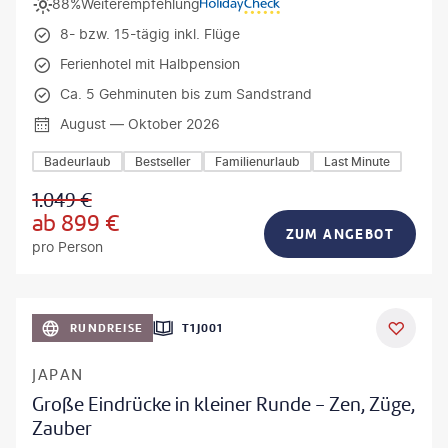
88%
Weiterempfehlung
8- bzw. 15-tägig inkl. Flüge
Ferienhotel mit Halbpension
Ca. 5 Gehminuten bis zum Sandstrand
August — Oktober 2026
Badeurlaub
Bestseller
Familienurlaub
Last Minute
1.049
€
ab
899
€
ZUM ANGEBOT
pro Person
anPavonePhoto-gty
RUNDREISE
T1J001
JAPAN
Große Eindrücke in kleiner Runde - Zen, Züge,
Zauber