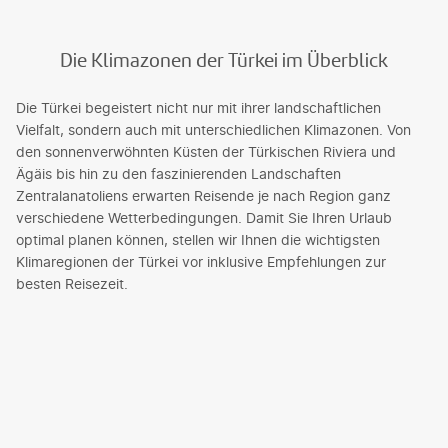
Die Klimazonen der Türkei im Überblick
Die Türkei begeistert nicht nur mit ihrer landschaftlichen
Vielfalt, sondern auch mit unterschiedlichen Klimazonen. Von
den sonnenverwöhnten Küsten der Türkischen Riviera und
Ägäis bis hin zu den faszinierenden Landschaften
Zentralanatoliens erwarten Reisende je nach Region ganz
verschiedene Wetterbedingungen. Damit Sie Ihren Urlaub
optimal planen können, stellen wir Ihnen die wichtigsten
Klimaregionen der Türkei vor inklusive Empfehlungen zur
besten Reisezeit.
©SS-photography - gty
©SS-photography - gty
©SS-photography - gty
©frantic00 - gty
©frantic00 - gty
©frantic00 - gty
©GoTürkiye
©GoTürkiye
©GoTürkiye
©tichr-gty
©tichr-gty
©tichr-gty
Türkische
Ägäisküste
Istanbul &
Zentralanatolien
Türkische
Ägäisküste
Istanbul &
Zentralanatolien
Türkische
Ägäisküste
Istanbul &
Zentralanatolien
Riviera
(z. B.
Nordtürkei
& Kappadokien
Riviera
(z. B.
Nordtürkei
& Kappadokien
Riviera
(z. B.
Nordtürkei
& Kappadokien