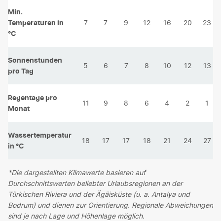
Min.
Temperaturen in
7
7
9
12
16
20
23
°C
Sonnenstunden
5
6
7
8
10
12
13
pro Tag
Regentage pro
11
9
8
6
4
2
1
Monat
Wassertemperatur
18
17
17
18
21
24
27
in °C
*Die dargestellten Klimawerte basieren auf
Durchschnittswerten beliebter Urlaubsregionen an der
Türkischen Riviera und der Ägäisküste (u. a. Antalya und
Bodrum) und dienen zur Orientierung. Regionale Abweichungen
sind je nach Lage und Höhenlage möglich.