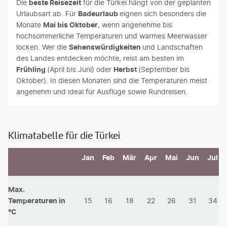
Die
beste Reisezeit
für die Türkei hängt von der geplanten
Urlaubsart ab. Für
Badeurlaub
eignen sich besonders die
Monate
Mai bis Oktober
, wenn angenehme bis
hochsommerliche Temperaturen und warmes Meerwasser
locken. Wer die
Sehenswürdigkeiten
und Landschaften
des Landes entdecken möchte, reist am besten im
Frühling
(April bis Juni) oder
Herbst
(September bis
Oktober). In diesen Monaten sind die Temperaturen meist
angenehm und ideal für Ausflüge sowie Rundreisen.
Klimatabelle für die Türkei
Jan
Feb
Mär
Apr
Mai
Jun
Jul
Max.
Temperaturen in
15
16
18
22
26
31
34
°C